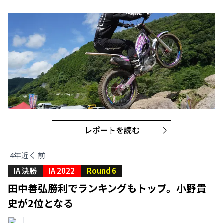
レポートを読む
4年近く 前
IA 決勝
IA 2022
Round 6
田中善弘勝利でランキングもトップ。小野貴
史が2位となる