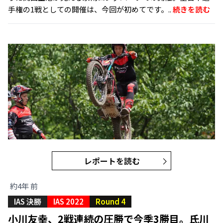
手権の1戦としての開催は、今回が初めてです。..
続きを読む
レポートを読む
約4年 前
IAS 決勝
IAS 2022
Round 4
小川友幸、2戦連続の圧勝で今季3勝目。氏川