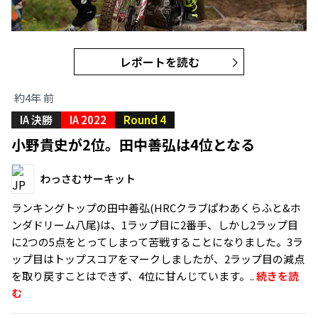
レポートを読む
約4年 前
IA 決勝
IA 2022
Round 4
小野貴史が2位。田中善弘は4位となる
わっさむサーキット
ランキングトップの田中善弘(HRCクラブぱわあくらふと&ホ
ンダドリーム八尾)は、1ラップ目に2番手、しかし2ラップ目
に2つの5点をとってしまって苦戦することになりました。3ラ
ップ目はトップスコアをマークしましたが、2ラップ目の減点
を取り戻すことはできず、4位に甘んじています。..
続きを読
む