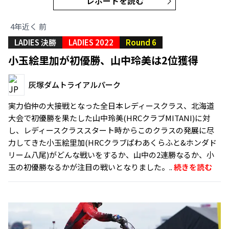
レポートを読む
4年近く 前
LADIES 決勝
LADIES 2022
Round 6
小玉絵里加が初優勝、山中玲美は2位獲得
灰塚ダムトライアルパーク
実力伯仲の大接戦となった全日本レディースクラス、北海道
大会で初優勝を果たした山中玲美(HRCクラブMITANI)に対
し、レディースクラススタート時からこのクラスの発展に尽
力してきた小玉絵里加(HRCクラブぱわあくらふと&ホンダド
リーム八尾)がどんな戦いをするか、山中の2連勝なるか、小
玉の初優勝なるかが注目の戦いとなりました。..
続きを読む