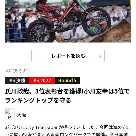
レポートを読む
4年近く 前
IAS 決勝
IAS 2022
Round 5
氏川政哉、3位表彰台を獲得!小川友幸は5位で
ランキングトップを守る
大阪
3年ぶりにCity Trial Japanが帰ってきました。今回は海の向こ
うに関西空港が見える泉南ロングパークでの開催。全日本選