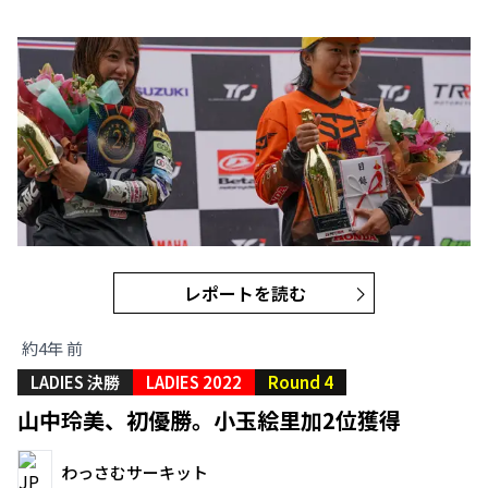
レポートを読む
約4年 前
LADIES 決勝
LADIES 2022
Round 4
山中玲美、初優勝。小玉絵里加2位獲得
わっさむサーキット