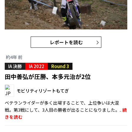
レポートを読む
約4年 前
IA 決勝
IA 2022
Round 3
田中善弘が圧勝、本多元治が2位
モビリティリゾートもてぎ
ベテランライダーが多く出場することで、上位争いは大混
戦。第3戦にして、3人目の勝者が出ることになりました。..
続
きを読む