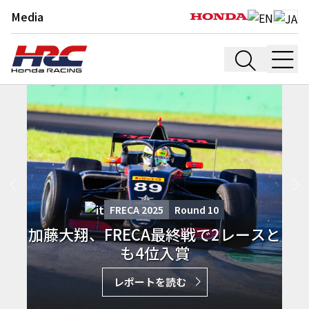
Media
FRECA 2025
Round
10
加藤大翔、FRECA最終戦で2レースと
も4位入賞
レポートを読む