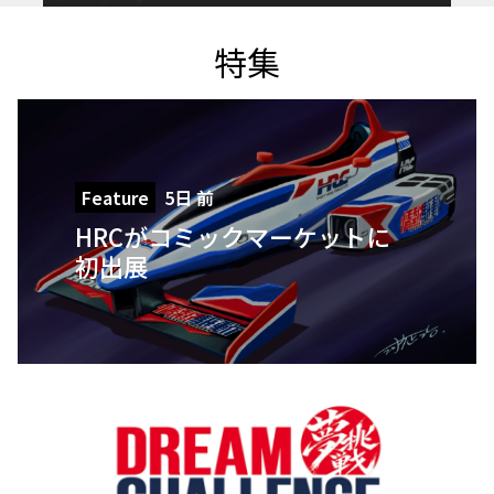
特集
Feature
5日 前
HRCがコミックマーケットに
初出展