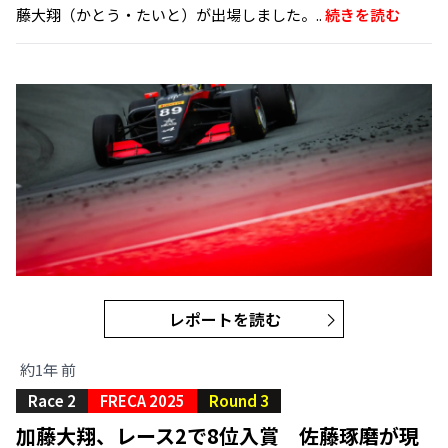
藤大翔（かとう・たいと）が出場しました。..
続きを読む
レポートを読む
約1年 前
Race 2
FRECA 2025
Round 3
加藤大翔、レース2で8位入賞 佐藤琢磨が現