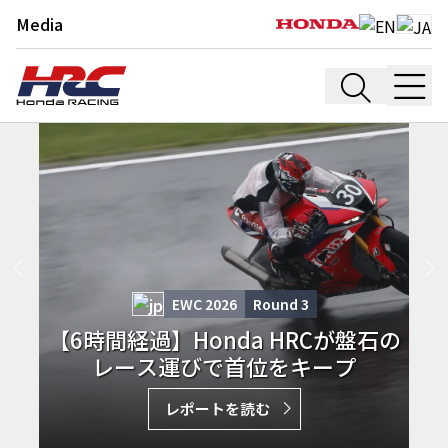
Media
EWC 2026
Round
3
【6時間経過】Honda HRCが盤石の
レース運びで首位をキープ
レポートを読む