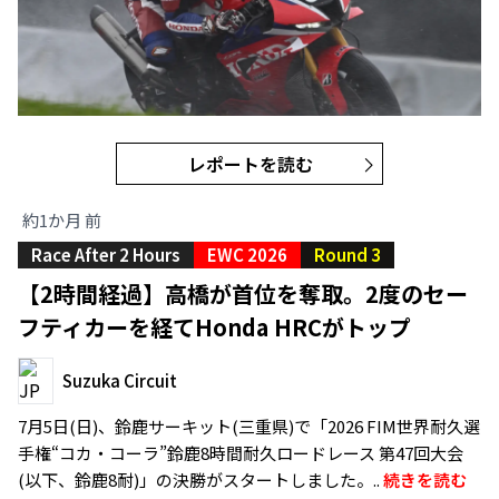
レポートを読む
約1か月 前
Race After 2 Hours
EWC 2026
Round 3
【2時間経過】高橋が首位を奪取。2度のセー
フティカーを経てHonda HRCがトップ
Suzuka Circuit
7月5日(日)、鈴鹿サーキット(三重県)で「2026 FIM世界耐久選
手権“コカ・コーラ”鈴鹿8時間耐久ロードレース 第47回大会
(以下、鈴鹿8耐)」の決勝がスタートしました。..
続きを読む