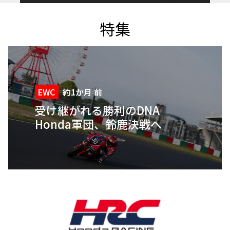
特集
EWC
約1か月 前
受け継がれる勝利のDNA
Honda軍団、鈴鹿決戦へ