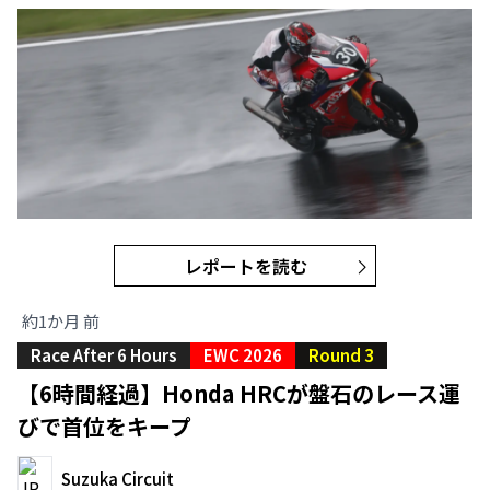
レポートを読む
約1か月 前
Race After 6 Hours
EWC 2026
Round 3
【6時間経過】Honda HRCが盤石のレース運
びで首位をキープ
Suzuka Circuit