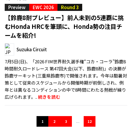
Preview
EWC 2026
Round 3
【鈴鹿8耐プレビュー】前人未到の5連覇に挑
むHonda HRCを筆頭に、Honda勢の注目チ
ームを紹介!
Suzuka Circuit
7月5日(日)、「2026 FIM世界耐久選手権“コカ・コーラ”鈴鹿8
時間耐久ロードレース 第47回大会(以下、鈴鹿8耐)」の決勝が
鈴鹿サーキット(三重県鈴鹿市)で開催されます。今年は酷暑対
策として従来のスケジュールから開催時期が前倒しされ、例
年とは異なるコンディションの中で8時間にわたる熱戦が繰り
広げられます。..
続きを読む
1
2
3
...
12