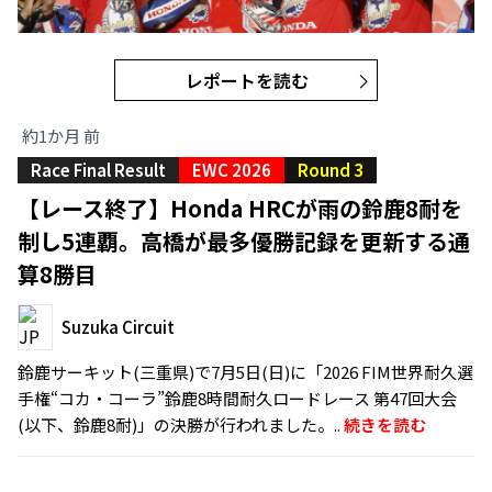
レポートを読む
約1か月 前
Race Final Result
EWC 2026
Round 3
【レース終了】Honda HRCが雨の鈴鹿8耐を
制し5連覇。高橋が最多優勝記録を更新する通
算8勝目
Suzuka Circuit
鈴鹿サーキット(三重県)で7月5日(日)に「2026 FIM世界耐久選
手権“コカ・コーラ”鈴鹿8時間耐久ロードレース 第47回大会
(以下、鈴鹿8耐)」の決勝が行われました。..
続きを読む