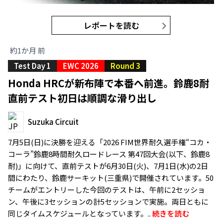
レポートを読む
約1か月 前
Test Day 1
EWC 2026
Round 3
Honda HRCが新布陣で本番へ前進。鈴鹿8耐
直前テスト初日は順調な滑り出し
Suzuka Circuit
7月5日(日)に決勝を迎える「2026 FIM世界耐久選手権“コカ・
コーラ”鈴鹿8時間耐久ロードレース 第47回大会(以下、鈴鹿8
耐)」に向けて、直前テストが6月30日(火)、7月1日(水)の2日
間にわたり、鈴鹿サーキット(三重県)で開催されています。50
チームがエントリーした今回のテストは、午前に2セッショ
ン、午後に3セッションの計5セッションで実施。両日ともに
同じタイムスケジュールとなっています。..
続きを読む