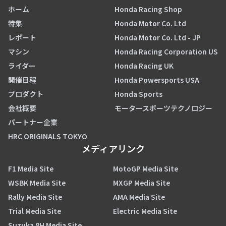
ホーム
Honda Racing Shop
特集
Honda Motor Co. Ltd
レポート
Honda Motor Co. Ltd - JP
マシン
Honda Racing Corporation US
ライダー
Honda Racing UK
開催日程
Honda Powersports USA
プロダクト
Honda Sports
会社概要
モータースポーツテクノロジー
パートナー企業
HRC ORIGINALS TOKYO
メディアリンク
F1 Media Site
MotoGP Media Site
WSBK Media Site
MXGP Media Site
Rally Media Site
AMA Media Site
Trial Media Site
Electric Media Site
Suzuka 8H Media Site