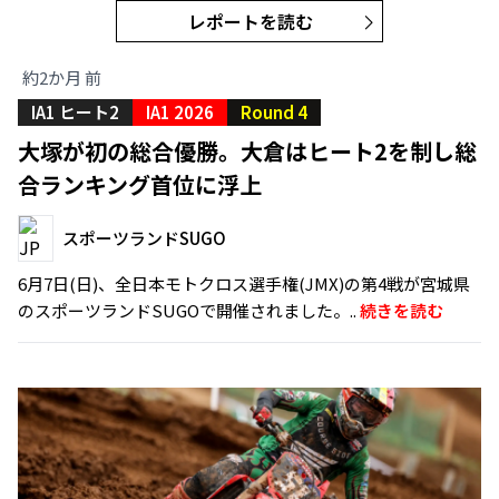
レポートを読む
約2か月 前
IA1 ヒート2
IA1 2026
Round 4
大塚が初の総合優勝。大倉はヒート2を制し総
合ランキング首位に浮上
スポーツランドSUGO
6月7日(日)、全日本モトクロス選手権(JMX)の第4戦が宮城県
のスポーツランドSUGOで開催されました。..
続きを読む