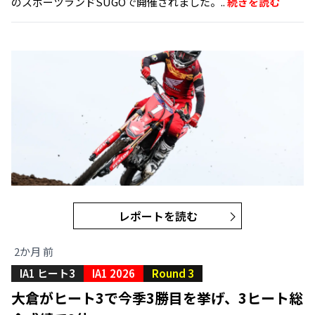
のスポーツランドSUGOで開催されました。..
続きを読む
レポートを読む
2か月 前
IA1 ヒート3
IA1 2026
Round 3
大倉がヒート3で今季3勝目を挙げ、3ヒート総