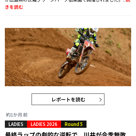
きを読む
レポートを読む
約1か月 前
LADIES
LADIES 2026
Round 5
最終ラップの劇的な逆転で、川井が今季無敗