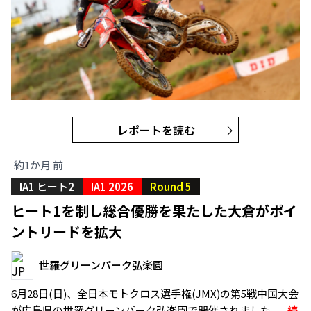
レポートを読む
約1か月 前
IA1 ヒート2
IA1 2026
Round 5
ヒート1を制し総合優勝を果たした大倉がポイ
ントリードを拡大
世羅グリーンパーク弘楽園
6月28日(日)、全日本モトクロス選手権(JMX)の第5戦中国大会
が広島県の世羅グリーンパーク弘楽園で開催されました。..
続