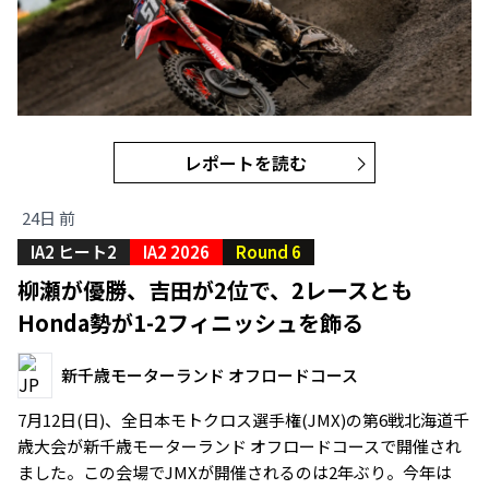
レポートを読む
24日 前
IA2 ヒート2
IA2 2026
Round 6
柳瀬が優勝、吉田が2位で、2レースとも
Honda勢が1-2フィニッシュを飾る
新千歳モーターランド オフロードコース
7月12日(日)、全日本モトクロス選手権(JMX)の第6戦北海道千
歳大会が新千歳モーターランド オフロードコースで開催され
ました。この会場でJMXが開催されるのは2年ぶり。今年は