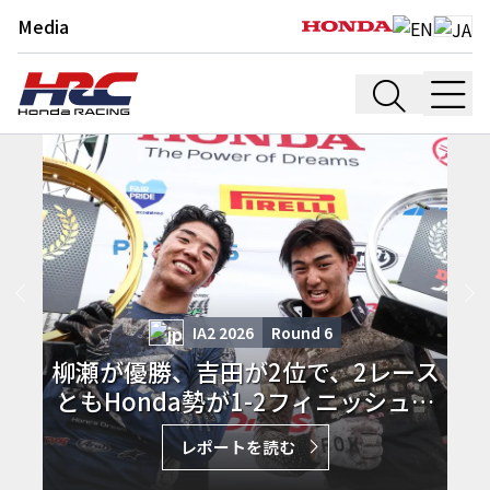
Media
IA2 2026
Round
6
柳瀬が優勝、吉田が2位で、2レース
ともHonda勢が1-2フィニッシュを
飾る
レポートを読む