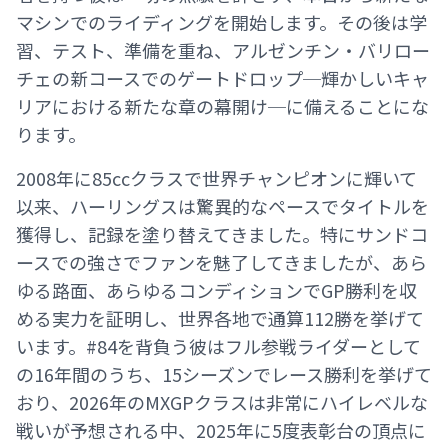
マシンでのライディングを開始します。その後は学
習、テスト、準備を重ね、アルゼンチン・バリロー
チェの新コースでのゲートドロップ─輝かしいキャ
リアにおける新たな章の幕開け─に備えることにな
ります。
2008年に85ccクラスで世界チャンピオンに輝いて
以来、ハーリングスは驚異的なペースでタイトルを
獲得し、記録を塗り替えてきました。特にサンドコ
ースでの強さでファンを魅了してきましたが、あら
ゆる路面、あらゆるコンディションでGP勝利を収
める実力を証明し、世界各地で通算112勝を挙げて
います。#84を背負う彼はフル参戦ライダーとして
の16年間のうち、15シーズンでレース勝利を挙げて
おり、2026年のMXGPクラスは非常にハイレベルな
戦いが予想される中、2025年に5度表彰台の頂点に