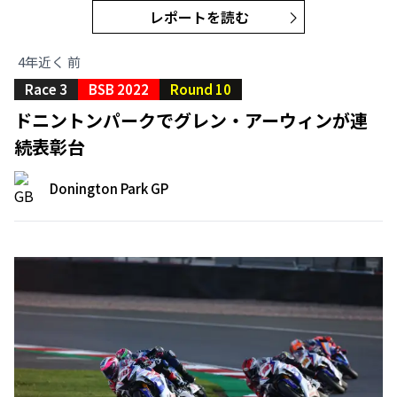
レポートを読む
4年近く 前
Race 3
BSB 2022
Round 10
ドニントンパークでグレン・アーウィンが連
続表彰台
Donington Park GP