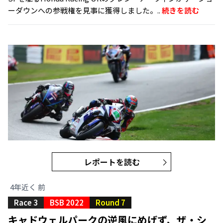
ーダウンへの参戦権を見事に獲得しました。..
続きを読む
レポートを読む
4年近く 前
Race 3
BSB 2022
Round 7
キャドウェルパークの逆風にめげず、ザ・シ