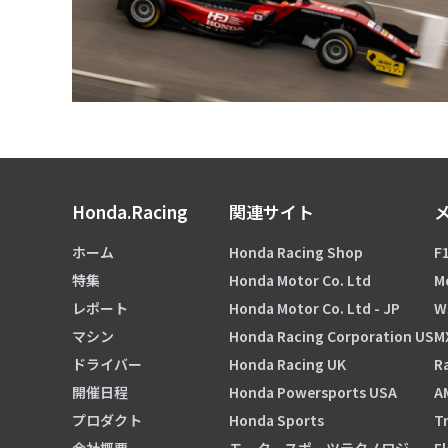
Honda.Racing
関連サイト
ホーム
Honda Racing Shop
F1
特集
Honda Motor Co. Ltd
M
レポート
Honda Motor Co. Ltd - JP
W
マシン
Honda Racing Corporation US
M
ドライバー
Honda Racing UK
Ra
開催日程
Honda Powersports USA
A
プロダクト
Honda Sports
Tr