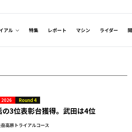
イアル
特集
レポート
マシン
ライダー
S 2026
Round 4
活の3位表彰台獲得。武田は4位
矢岳高原トライアルコース