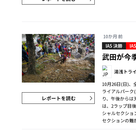
10か月 前
IAS 決勝
IA
武田が今
湯浅トラ
10月26日(日
ライアルパーク
レポートを読む
り、午後からは天
は、2ラップ目
シャルセクショ
セクションの難