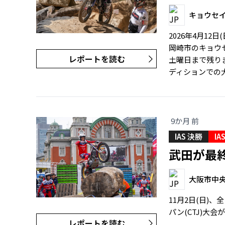
キョウセ
2026年4月1
岡崎市のキョウ
レポートを読む
土曜日まで残り
ディションでの大
9か月 前
IAS 決勝
IA
武田が最
大阪市中
11月2日(日)
パン(CTJ)大
レポートを読む