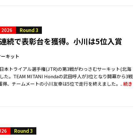
S 2026
Round 3
戦連続で表彰台を獲得。小川は5位入賞
サーキット
、全日本トライアル選手権(JTR)の第3戦がわっさむサーキット(北海
た。TEAM MITANI Hondaの武田呼人が3位となり開幕から3戦
獲得、チームメートの小川友幸は5位で走行を終えました。..
続き
026
Round 3