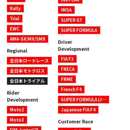
Rally
IMSA
Trial
SUPER GT
EWC
SUPER FORMULA
AMA-SX/MX/SMX
Driver
Development
Regional
FIA F3
全日本ロードレース
FRECA
全日本モトクロス
FRME
全日本トライアル
French F4
Rider
Development
SUPER FORMULA LIGHTS
Moto2
Japanese FIA F4
Moto3
Customer Race
FIM JuniorGP