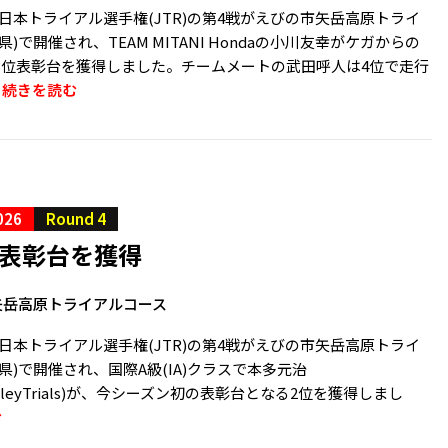
、全日本トライアル選手権(JTR)の第4戦がえびの市矢岳高原トライ
)で開催され、TEAM MITANI Hondaの小川友幸がケガからの
3位表彰台を獲得しました。チームメートの武田呼人は4位で走行
.
続きを読む
026
Round 4
位表彰台を獲得
矢岳高原トライアルコース
、全日本トライアル選手権(JTR)の第4戦がえびの市矢岳高原トライ
県)で開催され、国際A級(IA)クラスで本多元治
aValleyTrials)が、今シーズン初の表彰台となる2位を獲得しまし
む