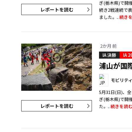
ぎ(栃木県)で開催
レポートを読む
続き2戦連続で
ました。..
続き
2か月 前
IA 決勝
IA 2
浦山が国
モビリテ
5月31日(日)
ぎ(栃木県)で開
レポートを読む
た。..
続きを読