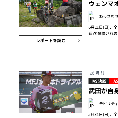
ウェンマオ
わっさむ
6月21日(日)
道)で開催されま
レポートを読む
2か月 前
IAS 決勝
IA
武田が自
モビリテ
5月31日(日)