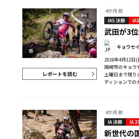
4か月 前
IAS 決勝
IA
武田が3
キョウセ
2026年4月1
岡崎市のキョウ
レポートを読む
土曜日まで残り
ディションでの大
4か月 前
IA 決勝
IA 2
新世代の