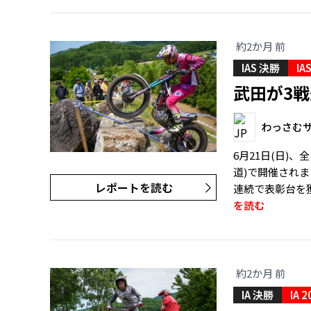
約2か月 前
IAS 決勝
IA
武田が3
わっさむ
6月21日(日)
道)で開催されまし
レポートを読む
連続で表彰台を
を読む
約2か月 前
IA 決勝
IA 2