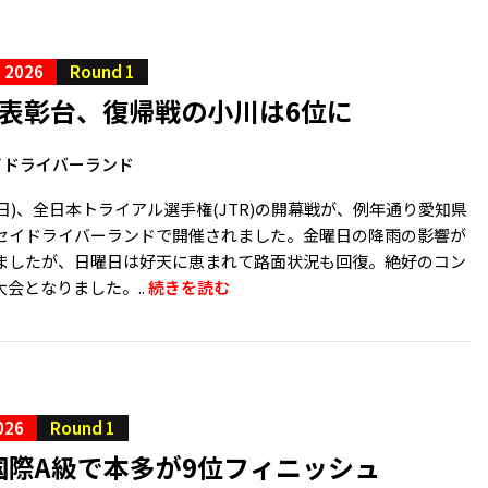
S 2026
Round 1
位表彰台、復帰戦の小川は6位に
イドライバーランド
2日(日)、全日本トライアル選手権(JTR)の開幕戦が、例年通り愛知県
セイドライバーランドで開催されました。金曜日の降雨の影響が
ましたが、日曜日は好天に恵まれて路面状況も回復。絶好のコン
会となりました。..
続きを読む
026
Round 1
国際A級で本多が9位フィニッシュ