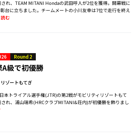
され、TEAM MITANI Hondaの武田呼人が2位を獲得。開幕戦に
表彰台に立ちました。チームメートの小川友幸は7位で走行を終え
を読む
026
Round 2
際A級で初優勝
ィリゾートもてぎ
、全日本トライアル選手権(JTR)の第2戦がモビリティリゾートもて
催され、浦山瑞希(HRCクラブMITANI&荘内)が初優勝を飾りまし
む