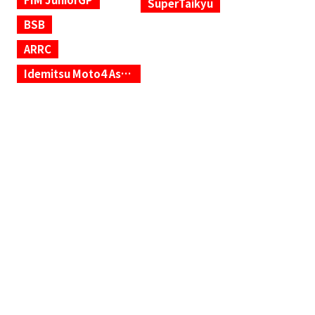
SuperTaikyu
BSB
ARRC
Idemitsu Moto4 Asia Cup