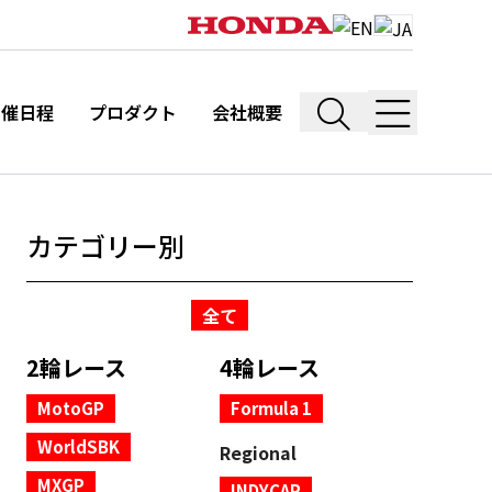
開催日程
プロダクト
会社概要
カテゴリー別
全て
2輪レース
4輪レース
MotoGP
Formula 1
WorldSBK
Regional
MXGP
INDYCAR