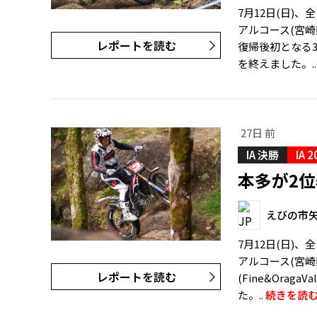
7月12日(日)
アルコース(宮崎県
レポートを読む
復帰後初となる
を終えました。.
27日 前
IA 決勝
IA 2
本多が2
えびの市
7月12日(日)
アルコース(宮崎
レポートを読む
(Fine&Orag
た。..
続きを読