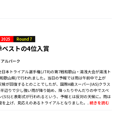
S 2025
Round 7
季ベストの4位入賞
イアルパーク
)、全日本トライアル選手権(JTR)の第7戦和歌山・湯浅大会が湯浅ト
(和歌山県)で行われました。当日の予報では雨は午前中で上が
候が回復するとのことでしたが、国際A級スーパー(IAS)クラス
後半辺りで少し強い雨が降り始め、降ったりやんだりの中でスペ
ン(SS)と表彰式が行われるという、予報とは反対の天候に。雨は
度を上げ、見応えのあるトライアルとなりました。..
続きを読む