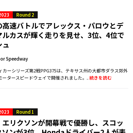
2023
Round 2
の高速バトルでアレックス・パロウとデ
マルカスが輝く走りを見せ、3位、4位で
シュ
tor Speedway
ディカーシリーズ第2戦PPG375は、テキサス州の大都市ダラス郊外
モータースピードウェイで開催されました。..
続きを読む
2023
Round 1
・エリクソンが開幕戦で優勝し、スコッ
ソンが3位。Hondaドライバー2人が表