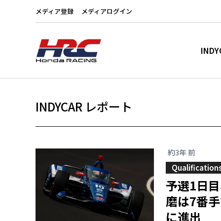
メディア登録
メディアログイン
INDY
INDYCAR レポート
約3年 前
Qualification
予選1日
磨は7番手で
に進出