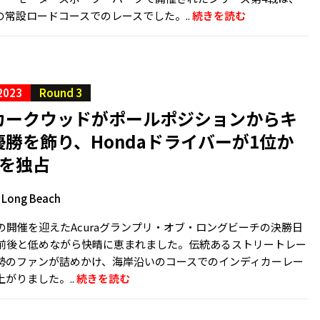
の常設ロードコースでのレースでした。..
続きを読む
2023
Round 3
カークウッドがポールポジションからキ
勝を飾り、Hondaドライバーが1位か
でを独占
f Long Beach
の開催を迎えたAcuraグランプリ・オブ・ロングビーチの決勝日
℃前後と低めながら快晴に恵まれました。伝統あるストリートレー
勢のファンが詰めかけ、海岸沿いのコースでのインディカーレー
がりました。..
続きを読む