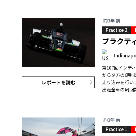
約3年 前
Practice 3
プラクテ
Indianapo
第107回インデ
から夕方の6時ま
レポートを読む
走り込みを行い
出走全車の周回数
約3年 前
Practice 1