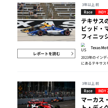
3年以上 前
Race
INDY 
テキサス
ビッド・
フィニッ
Texas Mo
レポートを読む
2023年のイン
にあるテキサス
3年以上 前
Race
INDY 
マーカス
ト・ディク