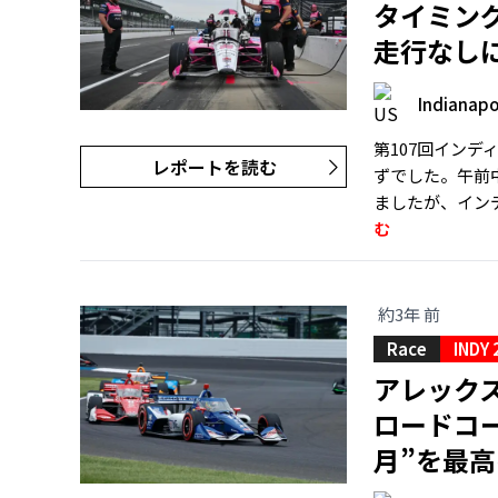
タイミン
走行なし
Indianapo
第107回インデ
レポートを読む
ずでした。午前
ましたが、イン
む
約3年 前
Race
INDY 
アレック
ロードコ
月”を最