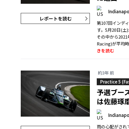
Indianapo
レポートを読む
第107回インデ
す。5月20日(
その中から2021
Racing)が平
きを読む
約3年 前
Practice 5 (Fa
予選ブー
は佐藤琢
Indianapo
雨の心配がされ