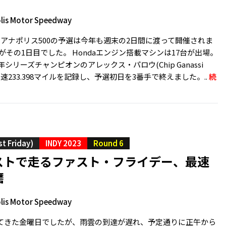
lis Motor Speedway
ィアナポリス500の予選は今年も週末の2日間に渡って開催されま
土)がその1日目でした。 Hondaエンジン搭載マシンは17台が出場。
年シリーズチャンピオンのアレックス・パロウ(Chip Ganassi
均時速233.398マイルを記録し、予選初日を3番手で終えました。..
続
st Friday)
INDY 2023
Round 6
ストで走るファスト・フライデー、最速
磨
lis Motor Speedway
てきた金曜日でしたが、雨雲の到達が遅れ、予定通りに正午から