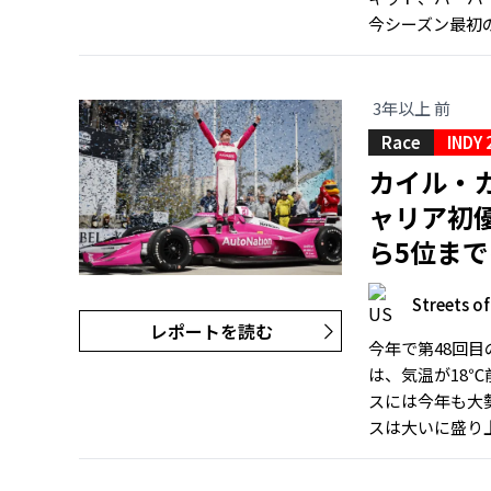
今シーズン最初
3年以上 前
Race
INDY 
カイル・
ャリア初優
ら5位ま
Streets o
レポートを読む
今年で第48回目
は、気温が18
スには今年も大
スは大いに盛り上