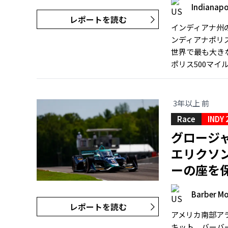
Indianapo
レポートを読む
インディアナ州の
ンディアナポリ
世界で最も大き
ポリス500マイ
3年以上 前
Race
INDY 
グロージ
エリクソ
ーの座を
Barber Mo
レポートを読む
アメリカ南部ア
キット、バーバ