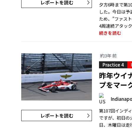
レポートを読む
夕方6時まで第1
した。今日は予
ため、”ファスト
4周連続アタッ
続きを読む
約3年 前
Practice 4
昨年ウイ
プをマー
Indianapo
第107回インデ
レポートを読む
ですが、初日の
日、木曜日は走行