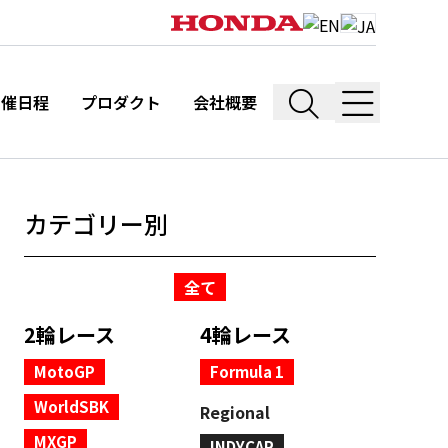
開催日程
プロダクト
会社概要
カテゴリー別
全て
2輪レース
4輪レース
MotoGP
Formula 1
WorldSBK
Regional
MXGP
INDYCAR