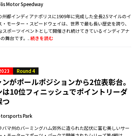
lis Motor Speedway
州都インディアナポリスに1909年に完成した全長2.5マイルのイ
ス・モーター・スピードウェイは、世界で最も長い歴史を誇り、
なスポーツイベントとして開催され続けてきているインディアナ
ルの舞台です。..
続きを読む
2023
Round 4
ャンがポールポジションから2位表彰台。
ンは10位フィニッシュでポイントリーダ
保つ
torsports Park
ラバマ州のバーミングハム郊外に造られた起伏に富む美しいサー
ー・モータースポーツ・パークで開催されたシリーズ第4戦は、