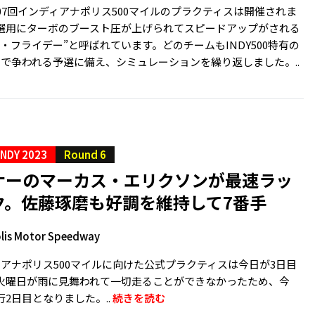
07回インディアナポリス500マイルのプラクティスは開催されま
選用にターボのブースト圧が上げられてスピードアップがされる
・フライデー”と呼ばれています。どのチームもINDY500特有の
クで争われる予選に備え、シミュレーションを繰り返しました。..
INDY 2023
Round 6
ナーのマーカス・エリクソンが最速ラッ
ク。佐藤琢磨も好調を維持して7番手
lis Motor Speedway
ィアナポリス500マイルに向けた公式プラクティスは今日が3日目
火曜日が雨に見舞われて一切走ることができなかったため、今
2日目となりました。..
続きを読む