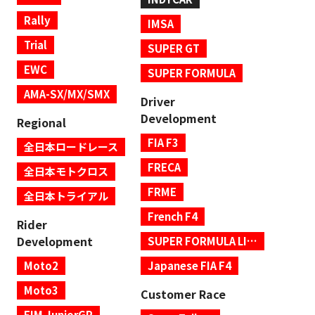
Rally
IMSA
Trial
SUPER GT
EWC
SUPER FORMULA
AMA-SX/MX/SMX
Driver
Development
Regional
FIA F3
全日本ロードレース
FRECA
全日本モトクロス
FRME
全日本トライアル
French F4
Rider
Development
SUPER FORMULA LIGHTS
Moto2
Japanese FIA F4
Moto3
Customer Race
FIM JuniorGP