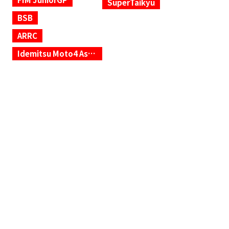
SuperTaikyu
BSB
ARRC
Idemitsu Moto4 Asia Cup