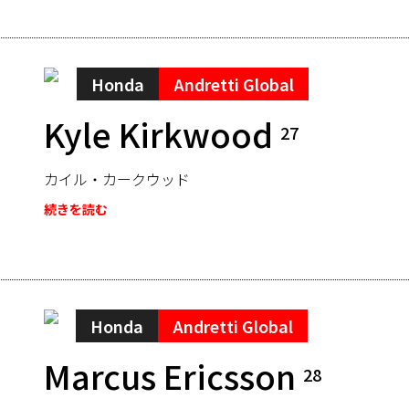
Honda
Andretti Global
Kyle Kirkwood
27
カイル・カークウッド
続きを読む
Honda
Andretti Global
Marcus Ericsson
28