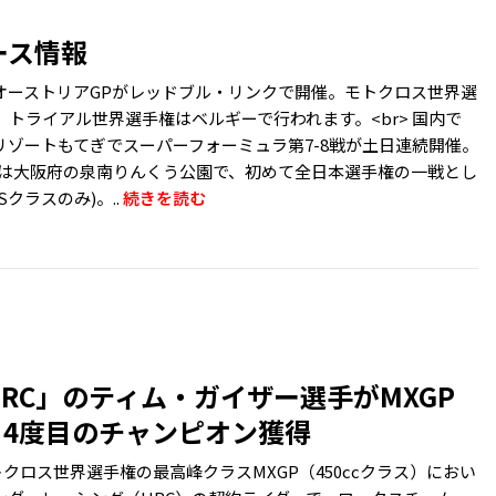
ース情報
3戦オーストリアGPがレッドブル・リンクで開催。モトクロス世界選
トライアル世界選手権はベルギーで行われます。<br> 国内で
リゾートもてぎでスーパーフォーミュラ第7-8戦が土日連続開催。
l Japanは大阪府の泉南りんくう公園で、初めて全日本選手権の一戦とし
Sクラスのみ)。..
続きを読む
 HRC」のティム・ガイザー選手がMXGP
り4度目のチャンピオン獲得
1モトクロス世界選手権の最高峰クラスMXGP（450ccクラス）におい