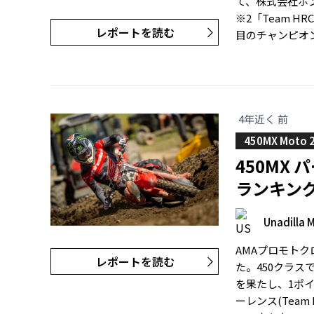
て、株式会社ホ
※2「Team 
レポートを読む
目のチャンピオン
4年近く 前
450MX Moto 
450MX
ランキン
Unadilla 
AMAプロモト
レポートを読む
た。450クラスで
を果たし、1ポ
ーレンス(Tea