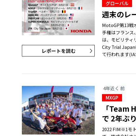
グローバル
週末のレ
MotoGP第1
手権はフランス、
は、モビリティ
City Tria
レポートを読む
て行われます(IA
4年近く 前
MXGP
「Team
で 2年ぶ
2022 FIM※