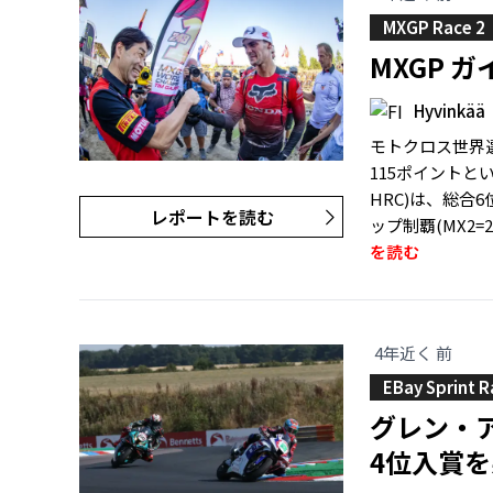
MXGP Race 2
MXGP 
Hyvinkää
モトクロス世界
115ポイントと
HRC)は、総合
レポートを読む
ップ制覇(MX2=2
を読む
4年近く 前
EBay Sprint R
グレン・
4位入賞