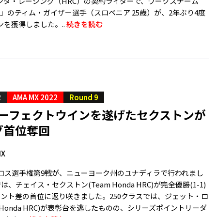
ンダ・レーシング（HRC）の契約ライダーで、ワークスチーム
HRC」のティム・ガイザー選手（スロベニア 25歳）が、2年ぶり4度
を獲得しました。..
続きを読む
2
AMA MX 2022
Round 9
 パーフェクトウインを遂げたセクストンが
グ首位奪回
MX
クロス選手権第9戦が、ニューヨーク州のユナディラで行われまし
は、チェイス・セクストン(Team Honda HRC)が完全優勝(1-1)
イント差の首位に返り咲きました。250クラスでは、ジェット・ロ
m Honda HRC)が表彰台を逃したものの、シリーズポイントリーダ