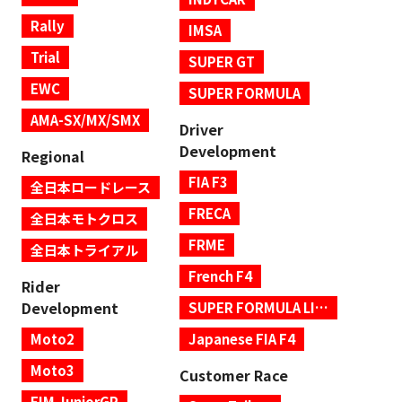
Rally
IMSA
Trial
SUPER GT
EWC
SUPER FORMULA
AMA-SX/MX/SMX
Driver
Development
Regional
FIA F3
全日本ロードレース
FRECA
全日本モトクロス
FRME
全日本トライアル
French F4
Rider
Development
SUPER FORMULA LIGHTS
Moto2
Japanese FIA F4
Moto3
Customer Race
FIM JuniorGP