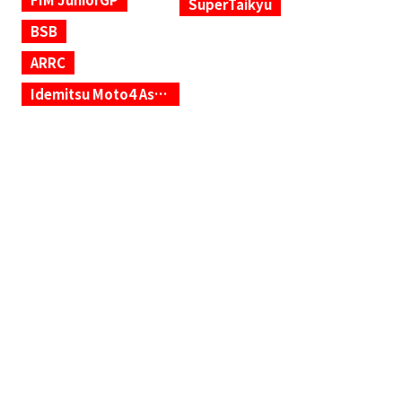
SuperTaikyu
BSB
ARRC
Idemitsu Moto4 Asia Cup