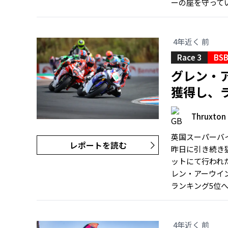
ーの座を守ってい
4年近く 前
Race 3
BSB
グレン・
獲得し、
Thruxton
英国スーパーバ
レポートを読む
昨日に引き続き猛
ットにて行われた2
レン・アーウイ
ランキング5位へ
4年近く 前