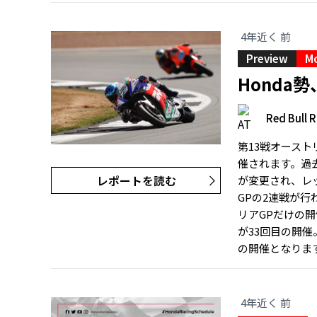
4年近く 前
Preview
M
Honda
Red Bull R
第13戦オースト
催されます。過
レポートを読む
が変更され、レ
GPの2連戦が
リアGPだけの開
が33回目の開
の開催となります
4年近く 前