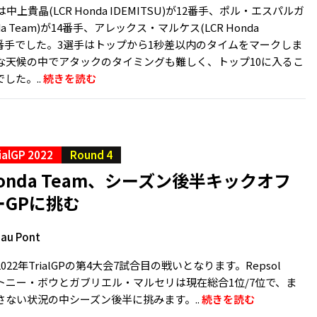
は中上貴晶(LCR Honda IDEMITSU)が12番手、ポル・エスパルガ
onda Team)が14番手、アレックス・マルケス(LCR Honda
が16番手でした。3選手はトップから1秒差以内のタイムをマークしま
な天候の中でアタックのタイミングも難しく、トップ10に入るこ
した。..
続きを読む
ialGP 2022
Round 4
 Honda Team、シーズン後半キックオフ
ーGPに挑む
 au Pont
22年TrialGPの第4大会7試合目の戦いとなります。Repsol
amのトニー・ボウとガブリエル・マルセリは現在総合1位/7位で、ま
さない状況の中シーズン後半に挑みます。..
続きを読む