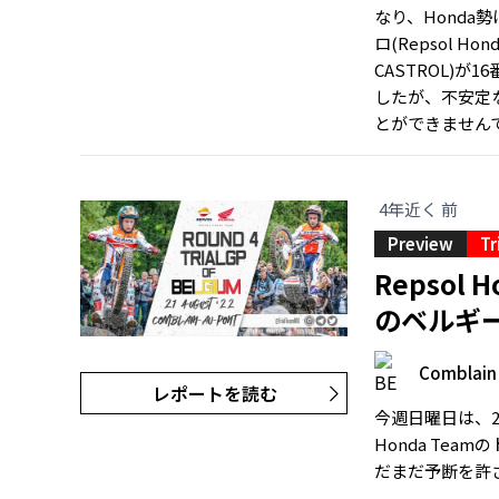
なり、Honda勢
ロ(Repsol H
CASTROL)
したが、不安定
とができませんで
4年近く 前
Preview
Tr
Repsol
のベルギ
Comblain
レポートを読む
今週日曜日は、20
Honda Te
だまだ予断を許