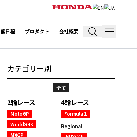
開催日程
プロダクト
会社概要
カテゴリー別
全て
2輪レース
4輪レース
MotoGP
Formula 1
WorldSBK
Regional
MXGP
INDYCAR