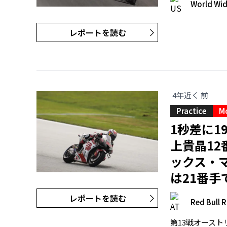
World Wi
レポートを読む
4年近く 前
Practice
M
1秒差に1
上貴晶12
ックス・
は21番手
レポートを読む
Red Bull R
第13戦オースト