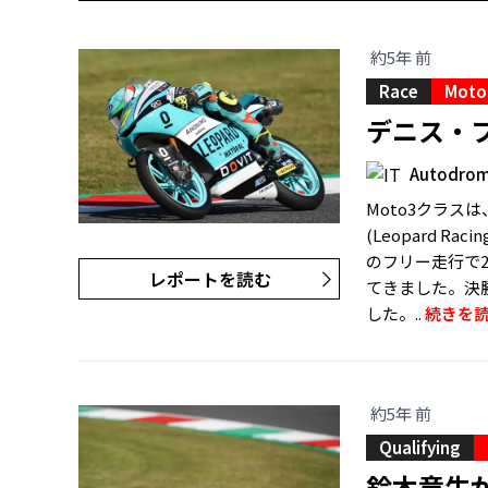
約5年 前
Race
Moto
デニス・
Autodromo
Moto3クラ
(Leopard 
のフリー走行で
レポートを読む
てきました。決
した。..
続きを
約5年 前
Qualifying
鈴木竜生