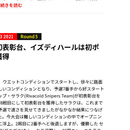
.
続きを読む
3 2021
Round 5
初表彰台、イズディハールは初ポ
獲得
スは、ウエットコンディションでスタートし、徐々に路面
しいコンディションとなり、予選7番手から好スタート
サラク(Rivacold Snipers Team)が初表彰台を
38戦目にして初表彰台を獲得したサラクは、これまで
予選で速さを見せてきましたがなかなか結果につなげ
た。今大会は難しいコンディションの中でオープニン
に浮上。2周目に2番手へと後退しますが、優勝した セ