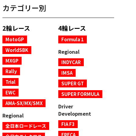
カテゴリー別
2輪レース
4輪レース
MotoGP
Formula 1
WorldSBK
Regional
MXGP
INDYCAR
Rally
IMSA
Trial
SUPER GT
EWC
SUPER FORMULA
AMA-SX/MX/SMX
Driver
Development
Regional
FIA F3
全日本ロードレース
FRECA