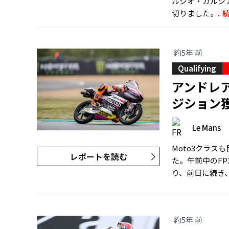
ルジオ・ガルシア
切りました。..
約5年 前
Qualifying
アンドレ
ジション
Le Mans
Moto3クラ
レポートを読む
た。午前中のFP
り、前日に続き
約5年 前