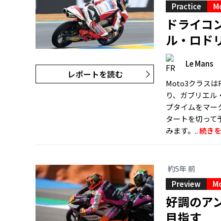
Practice
M
ドライコ
ル・ロド
Le Mans
レポートを読む
Moto3クラス
り、ガブリエル・ロドリ
プタイムをマー
タートを切って
みます。..
続き
約5年 前
Preview
M
好調のア
目指す