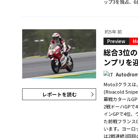
ップ3を独占、6
約5年 前
Preview
M
総合3位
ンプリを
Autodromo
Moto3クラス
(Rivacold 
レポートを読む
幕戦カタールG
2戦ドーハGPで
インGPで4位
た前戦フランス
います。ヨーロ
は2戦連続3回