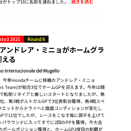
台がトップ10に名前を連ねました。..
続きを読む
oto3 2021
Round 6
のアンドレア・ミニョがホームグラ
迎える
 Internazionale del Mugello
は、今季Hondaチームに移籍のアンドレア・ミニョ
Snipers Team)が総合3位でホームGPを迎えます。今年は開
Pで転倒リタイアと厳しいスタートとなりましたが、第
4位、第3戦ポルトガルGPで3位表彰台獲得、第4戦スペ
、ウエットからドライへと路面コンディションが変化し
GPで11位でしたが、レースをこなす毎に調子を上げて
ッパラウンドに入ってすでに2回のPPを獲得。今大会
目のポールポジション獲得と、ホームGP2度目の制覇が