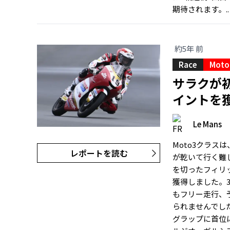
期待されます。.
約5年 前
Race
Moto
サラクが
イントを
Le Mans
Moto3クラ
レポートを読む
が乾いて行く難
を切ったフィリップ・
獲得しました。
もフリー走行、
られませんでし
グラップに首位