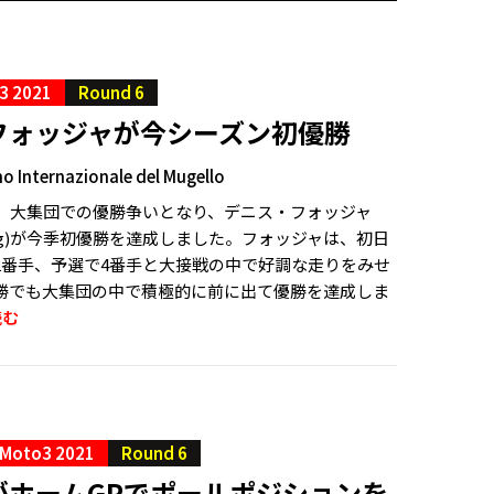
3 2021
Round 6
フォッジャが今シーズン初優勝
 Internazionale del Mugello
スは、大集団での優勝争いとなり、デニス・フォッジャ
Racing)が今季初優勝を達成しました。フォッジャは、初日
2番手、予選で4番手と大接戦の中で好調な走りをみせ
勝でも大集団の中で積極的に前に出て優勝を達成しま
読む
Moto3 2021
Round 6
がホームGPでポールポジションを