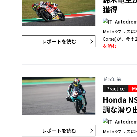
獲得
Autodromo
Moto3クラスは
Corse)が、今
レポートを読む
を読む
約5年 前
Practice
M
Honda 
調な滑り
Autodromo
レポートを読む
Moto3クラスは