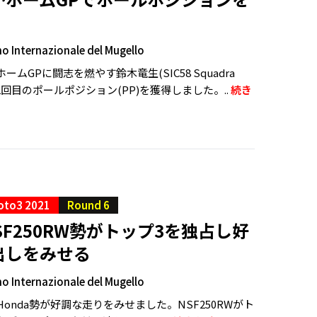
 Internazionale del Mugello
ホームGPに闘志を燃やす鈴木竜生(SIC58 Squadra
季2回目のポールポジション(PP)を獲得しました。..
続き
oto3 2021
Round 6
NSF250RW勢がトップ3を独占し好
出しをみせる
 Internazionale del Mugello
Honda勢が好調な走りをみせました。NSF250RWがト