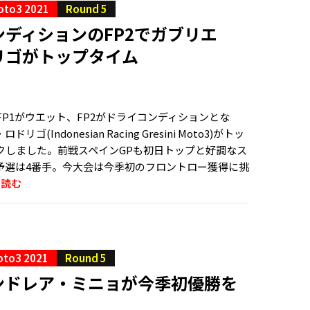
oto3 2021
Round 5
ンディションのFP2でガブリエ
リゴがトップタイム
はFP1がウエット、FP2がドライコンディションとな
ゴ(Indonesian Racing Gresini Moto3)がトッ
クしました。前戦スペインGPも初日トップと好調なス
予選は4番手。今大会は今季初のフロントロー獲得に挑
を読む
oto3 2021
Round 5
ンドレア・ミニョが今季初優勝を