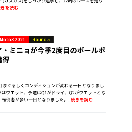
(ガスガス)をしっかり追撃し、22周のレースを走り
続きを読む
Moto3 2021
Round 5
ア・ミニョが今季2度目のポールポ
獲得
スも目まぐるしくコンディションが変わる一日となりまし
3はウエット、予選はQ1がドライ、Q2がウエットとな
、転倒者が多い一日となりました。..
続きを読む