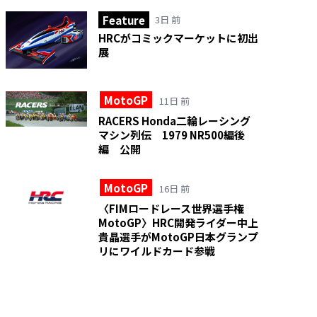
Feature
3日 前
HRCがコミックマーケットに初出
展
MotoGP
11日 前
RACERS Honda二輪レーシング
マシン列伝 1979 NR500編後
編 公開
MotoGP
16日 前
〈FIMロードレース世界選手権
MotoGP〉HRC開発ライダー中上
貴晶選手がMotoGP日本グランプ
リにワイルドカード参戦