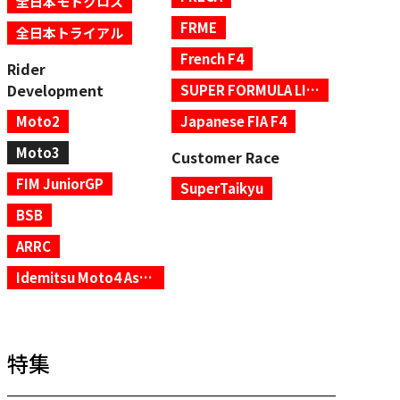
全日本モトクロス
FRME
全日本トライアル
French F4
Rider
Development
SUPER FORMULA LIGHTS
Moto2
Japanese FIA F4
Moto3
Customer Race
FIM JuniorGP
SuperTaikyu
BSB
ARRC
Idemitsu Moto4 Asia Cup
特集