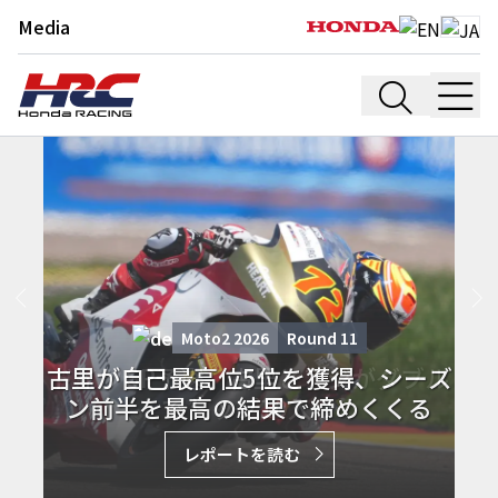
Media
Moto2 2026
Round
11
ドイツGP予選、古里とアジがダブル
でトップ10入り
レポートを読む