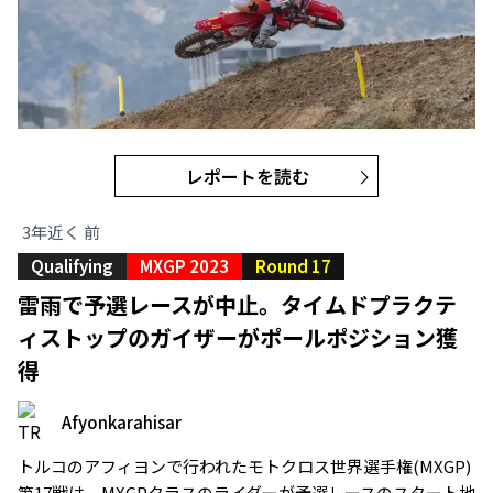
レポートを読む
3年近く 前
Qualifying
MXGP 2023
Round 17
雷雨で予選レースが中止。タイムドプラクテ
ィストップのガイザーがポールポジション獲
得
Afyonkarahisar
トルコのアフィヨンで行われたモトクロス世界選手権(MXGP)
第17戦は、MXGPクラスのライダーが予選レースのスタート地