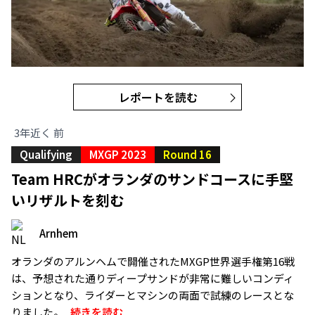
レポートを読む
3年近く 前
Qualifying
MXGP 2023
Round 16
Team HRCがオランダのサンドコースに手堅
いリザルトを刻む
Arnhem
オランダのアルンヘムで開催されたMXGP世界選手権第16戦
は、予想された通りディープサンドが非常に難しいコンディ
ションとなり、ライダーとマシンの両面で試練のレースとな
りました。..
続きを読む