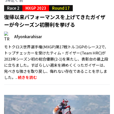
3年近く 前
Race 2
MXGP 2023
Round 17
復帰以来パフォーマンスを上げてきたガイザ
ーが今シーズン初勝利を挙げる
Afyonkarahisar
モトクロス世界選手権(MXGP)第17戦トルコGPのレース2で、
トップチェッカーを受けたティム・ガイザー(Team HRC)が
2023年シーズン初の総合優勝(2-1)を果たし、表彰台の最上段
に立ちました。すばらしい週末を締めくくったガイザーは、
完ぺきな強さを取り戻し、侮れない存在であることを示しま
した。..
続きを読む