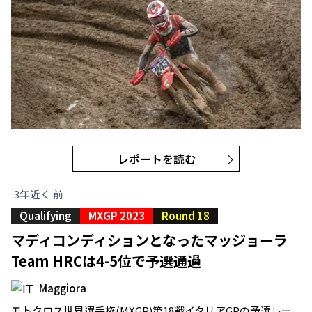
レポートを読む
3年近く 前
Qualifying
MXGP 2023
Round 18
マディコンディションとなったマッジョーラ
Team HRCは4-5位で予選通過
Maggiora
モトクロス世界選手権(MXGP)第18戦イタリアGPの予選レー