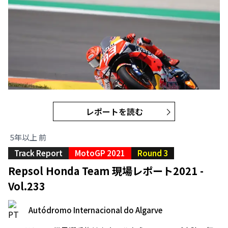
レポートを読む
5年以上 前
Track Report
MotoGP 2021
Round 3
Repsol Honda Team 現場レポート2021 -
Vol.233
Autódromo Internacional do Algarve