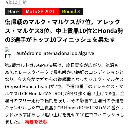
5年以上 前
Race
MotoGP 2021
Round 3
復帰戦のマルク・マルケスが7位。アレック
ス・マルケス8位。中上貴晶10位とHonda勢
の3選手がトップ10フィニッシュを果たす
Autódromo Internacional do Algarve
第3戦ポルトガルGPの決勝は、終日青空が広がり、気温も
25℃とレースウイークで最も暖かい絶好のコンディションと
なり、今大会がケガからの復帰戦となったマルク・マルケス
(Repsol Honda Team)が7位、予選13番手のアレックス・マ
ルケス(LCR Honda CASTROL)が粘り強く追い上げて8位、金
曜日のフリー走行で転倒を喫し、その影響で土曜日の予選を
キャンセルした中上貴晶(LCR Honda IDEMITSU)が21番グリ
ッドからすばらしい追い上げを見せて10位でフィニッシュし
ました。..
続きを読む