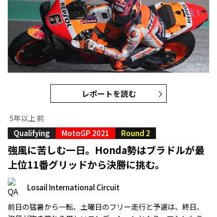
レポートを読む
5年以上 前
Qualifying
MotoGP 2021
Round 2
強風に苦しむ一日。Honda勢はブラドルが最
上位11番グリッドから決勝に挑む。
Losail International Circuit
前日の猛暑から一転、土曜日のフリー走行と予選は、終日、