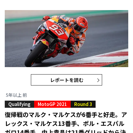
レポートを読む
5年以上 前
Qualifying
MotoGP 2021
Round 3
復帰戦のマルク・マルケスが6番手と好走。ア
レックス・マルケス13番手、ポル・エスパル
ガロ14番手、中上貴晶は21番グリッドから決