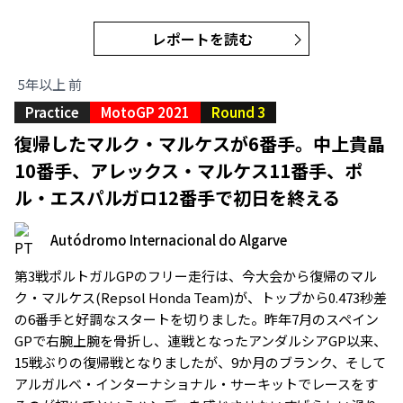
レポートを読む
5年以上 前
Practice
MotoGP 2021
Round 3
復帰したマルク・マルケスが6番手。中上貴晶
10番手、アレックス・マルケス11番手、ポ
ル・エスパルガロ12番手で初日を終える
Autódromo Internacional do Algarve
第3戦ポルトガルGPのフリー走行は、今大会から復帰のマル
ク・マルケス(Repsol Honda Team)が、トップから0.473秒差
の6番手と好調なスタートを切りました。昨年7月のスペイン
GPで右腕上腕を骨折し、連戦となったアンダルシアGP以来、
15戦ぶりの復帰戦となりましたが、9か月のブランク、そして
アルガルベ・インターナショナル・サーキットでレースをす