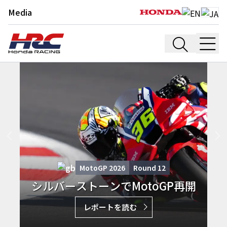
Media
MotoGP 2026
Round
12
シルバーストーンでMotoGP再開
レポートを読む