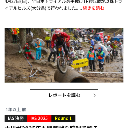
4月27日(日)、全日本トライアル選手権(JTR)第2戦が玖珠トラ
イアルヒルズ(大分県)で行われました。..
続きを読む
レポートを読む
1年以上 前
IAS 決勝
IAS 2025
Round 1