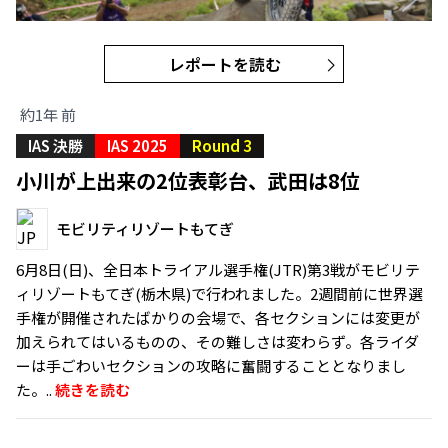
レポートを読む
約1年 前
IAS 決勝
IAS 2025
Round 3
小川が上出来の2位表彰台、武田は8位
モビリティリゾートもてぎ
6月8日(日)、全日本トライアル選手権(JTR)第3戦がモビリテ
ィリゾートもてぎ(栃木県)で行われました。2週間前に世界選
手権が開催されたばかりの会場で、各セクションには変更が
加えられてはいるものの、その難しさは変わらず。各ライダ
ーは手ごわいセクションの攻略に奮闘することとなりまし
た。..
続きを読む