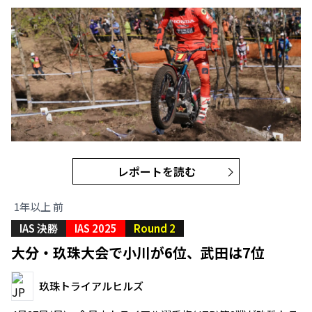
レポートを読む
1年以上 前
IAS 決勝
IAS 2025
Round 2
大分・玖珠大会で小川が6位、武田は7位
玖珠トライアルヒルズ