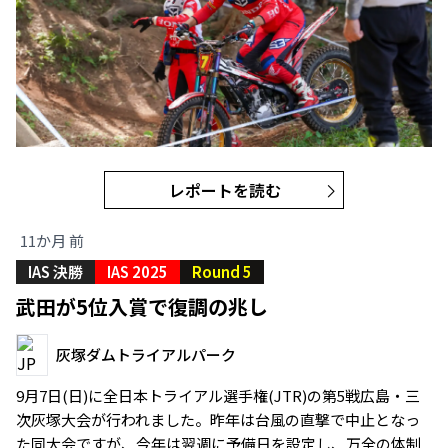
レポートを読む
11か月 前
IAS 決勝
IAS 2025
Round 5
武田が5位入賞で復調の兆し
灰塚ダムトライアルパーク
9月7日(日)に全日本トライアル選手権(JTR)の第5戦広島・三
次灰塚大会が行われました。昨年は台風の直撃で中止となっ
た同大会ですが、今年は翌週に予備日を設定し、万全の体制