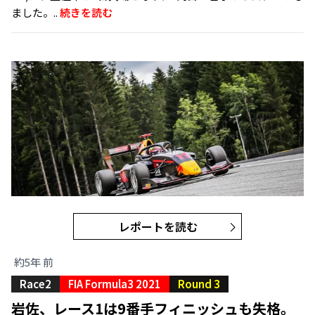
ました。..
続きを読む
レポートを読む
約5年 前
Race2
FIA Formula3 2021
Round 3
岩佐、レース1は9番手フィニッシュも失格。