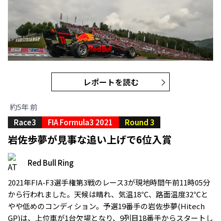
レポートを読む
約5年 前
Race3
FIA Formula3 2021
Round 3
岩佐歩夢が見事な追い上げで6位入賞
Red Bull Ring
2021年FIA-F3選手権第3戦のレース3が現地時間午前11時05分
から行われました。天候は晴れ、気温18℃、路面温度32℃と
やや低めのコンディション。予選19番手の岩佐歩夢(Hitech
GP)は、上位車が1台欠場となり、9列目18番手からスタートし