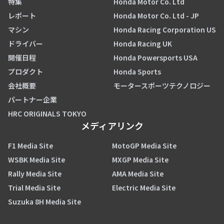
特集
Honda Motor Co. Ltd
レポート
Honda Motor Co. Ltd - JP
マシン
Honda Racing Corporation US
ドライバー
Honda Racing UK
開催日程
Honda Powersports USA
プロダクト
Honda Sports
会社概要
モータースポーツテクノロジー
パートナー企業
HRC ORIGINALS TOKYO
メディアリンク
F1 Media Site
MotoGP Media Site
WSBK Media Site
MXGP Media Site
Rally Media Site
AMA Media Site
Trial Media Site
Electric Media Site
Suzuka 8H Media Site