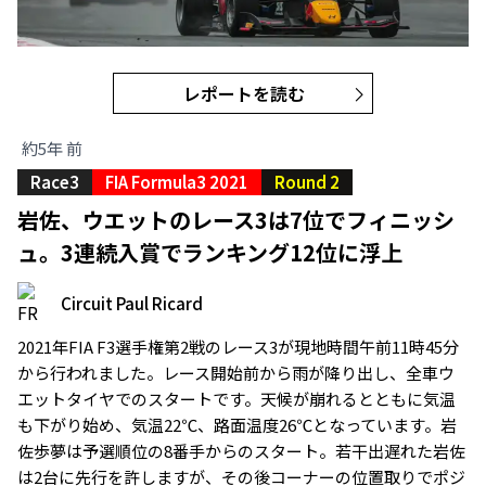
レポートを読む
約5年 前
Race3
FIA Formula3 2021
Round 2
岩佐、ウエットのレース3は7位でフィニッシ
ュ。3連続入賞でランキング12位に浮上
Circuit Paul Ricard
2021年FIA F3選手権第2戦のレース3が現地時間午前11時45分
から行われました。レース開始前から雨が降り出し、全車ウ
エットタイヤでのスタートです。天候が崩れるとともに気温
も下がり始め、気温22℃、路面温度26℃となっています。岩
佐歩夢は予選順位の8番手からのスタート。若干出遅れた岩佐
は2台に先行を許しますが、その後コーナーの位置取りでポジ