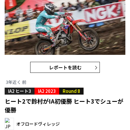
レポートを読む
3年近く 前
IA2 ヒート3
IA2 2023
Round 8
ヒート2で鈴村がIA初優勝 ヒート3でシューが
優勝
オフロードヴィレッジ