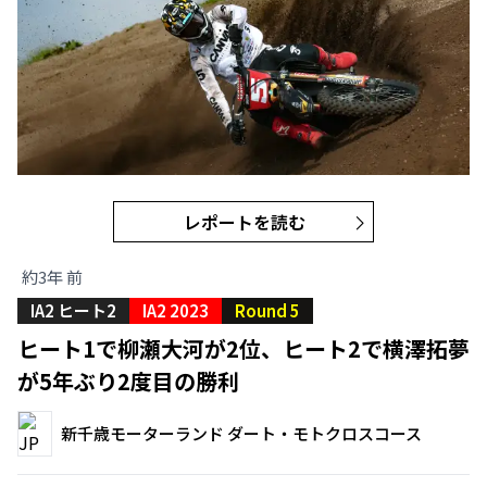
レポートを読む
約3年 前
IA2 ヒート2
IA2 2023
Round 5
ヒート1で柳瀬大河が2位、ヒート2で横澤拓夢
が5年ぶり2度目の勝利
新千歳モーターランド ダート・モトクロスコース