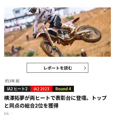
レポートを読む
約3年 前
IA2 ヒート2
IA2 2023
Round 4
横澤拓夢が両ヒートで表彰台に登壇。トップ
と同点の総合2位を獲得