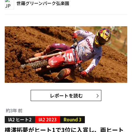
世羅グリーンパーク弘楽園
レポートを読む
約3年 前
IA2 ヒート2
IA2 2023
Round 3
横澤拓夢がヒート1で3位に入賞し、両ヒート