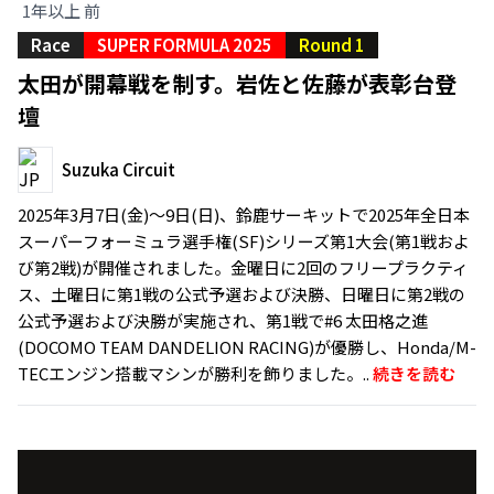
1年以上 前
Race
SUPER FORMULA 2025
Round 1
太田が開幕戦を制す。岩佐と佐藤が表彰台登
壇
Suzuka Circuit
2025年3月7日(金)～9日(日)、鈴鹿サーキットで2025年全日本
スーパーフォーミュラ選手権(SF)シリーズ第1大会(第1戦およ
び第2戦)が開催されました。金曜日に2回のフリープラクティ
ス、土曜日に第1戦の公式予選および決勝、日曜日に第2戦の
公式予選および決勝が実施され、第1戦で#6 太田格之進
(DOCOMO TEAM DANDELION RACING)が優勝し、Honda/M-
TECエンジン搭載マシンが勝利を飾りました。..
続きを読む