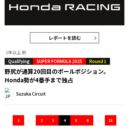
レポートを読む
1年以上 前
Qualifying
SUPER FORMULA 2025
Round 1
野尻が通算20回目のポールポジション。
Honda勢が4番手まで独占
Suzuka Circuit
1
...
2
3
4
5
6
...
13