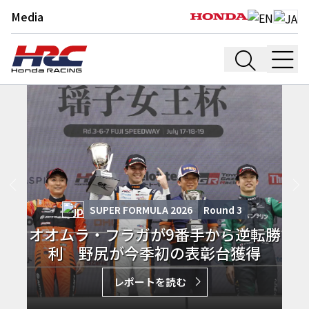
Media
SUPER FORMULA 2026
Round
3
オオムラ・フラガが9番手から逆転勝
利 野尻が今季初の表彰台獲得
レポートを読む