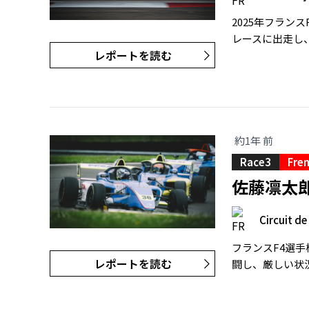
2025年フラ
レースに出走し
レポートを読む
約1年 前
Race3
Fren
佐藤凛太
Circuit d
フランスF4選
レポートを読む
闘し、厳しい状