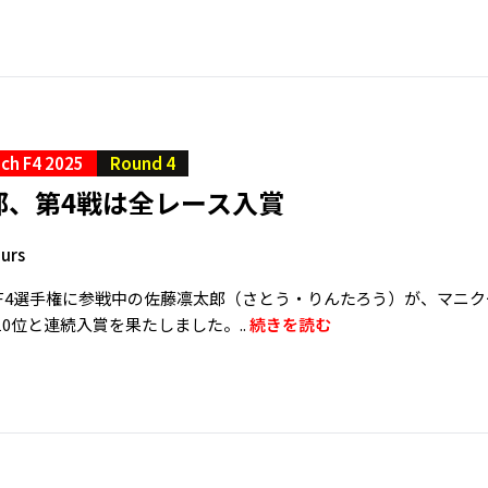
ch F4 2025
Round 4
郎、第4戦は全レース入賞
urs
ンスF4選手権に参戦中の佐藤凛太郎（さとう・りんたろう）が、マニ
10位と連続入賞を果たしました。..
続きを読む