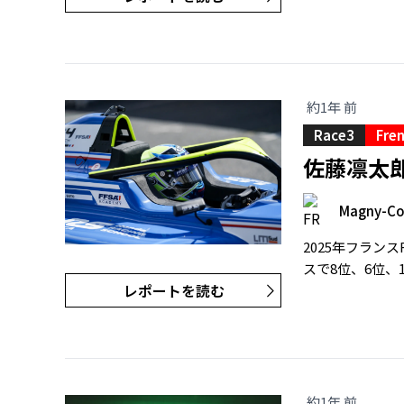
約1年 前
Race3
Fren
佐藤凛太
Magny-Co
2025年フラ
スで8位、6位、
レポートを読む
約1年 前