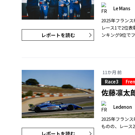
Le Mans
2025年フラ
レース1で2位
レポートを読む
ンキング9位でフ
11か月 前
Race3
Fren
佐藤凛太
Ledenon
2025年フラ
ものの、レース2
レポートを読む