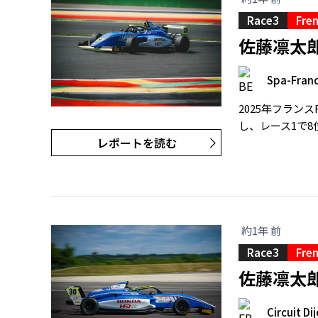
Race3
Fren
佐藤凛太郎
Spa-Fran
2025年フラ
し、レース1で
レポートを読む
約1年 前
Race3
Fren
佐藤凛太郎
Circuit Di