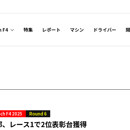
h F4
特集
レポート
マシン
ドライバー
ch F4 2025
Round 6
郎、レース1で2位表彰台獲得