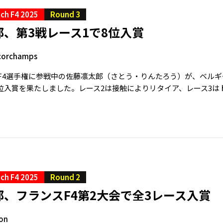
ch F4 2025
Round 3
、第3戦レース1で8位入賞
corchamps
ンスF4選手権に参戦中の佐藤凛太郎（さとう・りんたろう）が、ベル
8位入賞を果たしました。レース2は接触によりリタイア、レース3は
ch F4 2025
Round 2
、フランスF4第2大会で全3レース入賞
jon