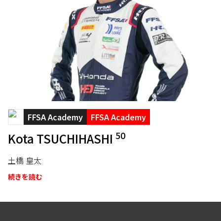
FFSA Academy
FFSA Academy
50
Kota TSUCHIHASHI
土橋 皇太
続きを読む