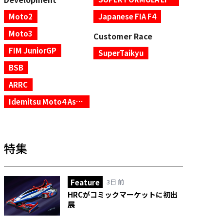
Moto2
Japanese FIA F4
Moto3
Customer Race
FIM JuniorGP
SuperTaikyu
BSB
ARRC
Idemitsu Moto4 Asia Cup
特集
Feature
3日 前
HRCがコミックマーケットに初出
展