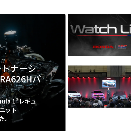
ートナーシ
A626Hパ
ula 1®レギュ
ニット
した。