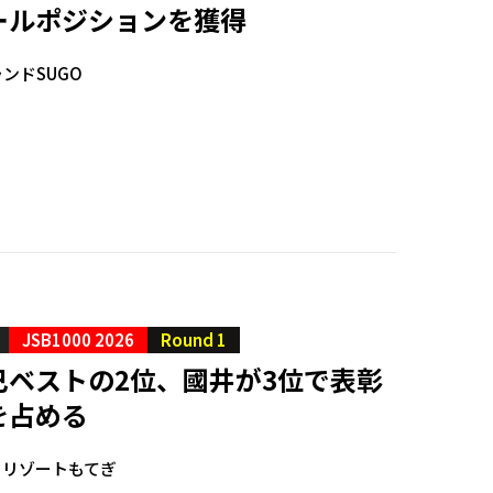
ールポジションを獲得
ンドSUGO
JSB1000 2026
Round 1
己ベストの2位、國井が3位で表彰
を占める
ィリゾートもてぎ