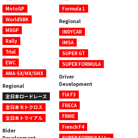
MotoGP
Formula 1
WorldSBK
Regional
MXGP
INDYCAR
Rally
IMSA
Trial
SUPER GT
EWC
SUPER FORMULA
AMA-SX/MX/SMX
Driver
Development
Regional
FIA F3
全日本ロードレース
FRECA
全日本モトクロス
FRME
全日本トライアル
French F4
Rider
Development
SUPER FORMULA LIGHTS