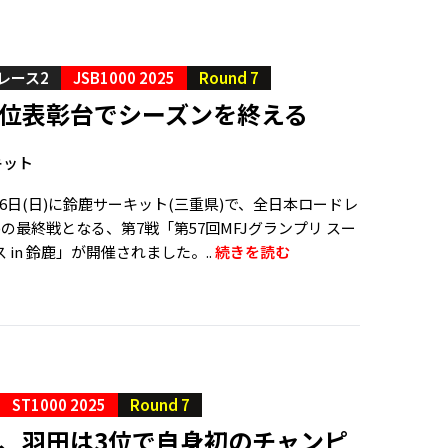
勝レース2
JSB1000 2025
Round 7
3位表彰台でシーズンを終える
キット
、26日(日)に鈴鹿サーキット(三重県)で、全日本ロードレ
R)の最終戦となる、第7戦「第57回MFJグランプリ スー
 in 鈴鹿」が開催されました。..
続きを読む
ST1000 2025
Round 7
位、羽田は3位で自身初のチャンピ