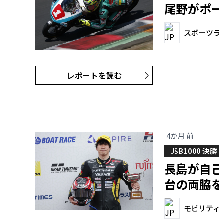
尾野がポ
スポーツラ
レポートを読む
4か月 前
JSB1000 決勝
長島が自
台の両脇
モビリテ