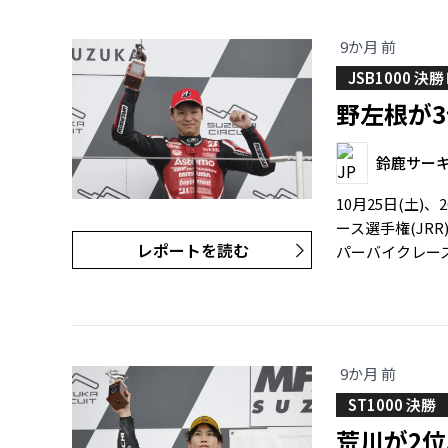
9か月 前
JSB1000 決
野左根が
鈴鹿サー
10月25日(土)
ース選手権(JR
レポートを読む
パーバイクレース
9か月 前
ST1000 決勝
荒川が2