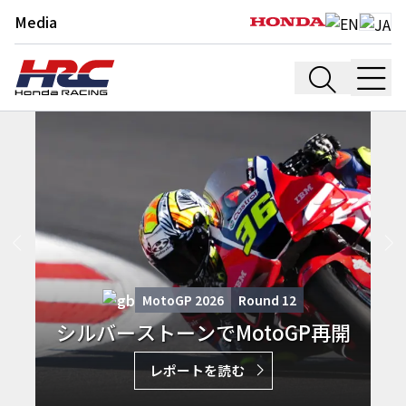
Media
MotoGP 2026
Round
12
シルバーストーンでMotoGP再開
レポートを読む