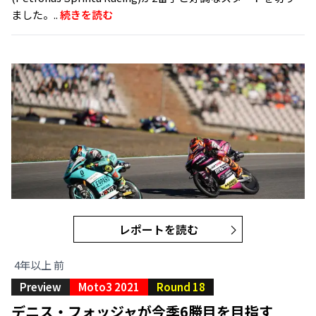
ました。..
続きを読む
レポートを読む
4年以上 前
Preview
Moto3 2021
Round 18
デニス・フォッジャが今季6勝目を目指す