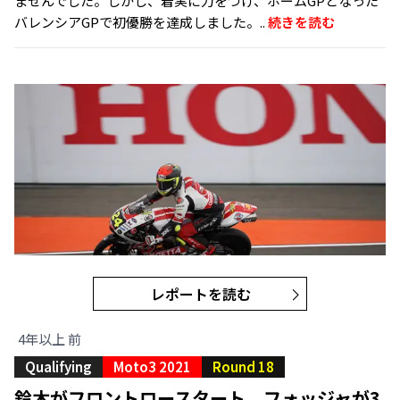
ませんでした。しかし、着実に力をつけ、ホームGPとなった
バレンシアGPで初優勝を達成しました。..
続きを読む
レポートを読む
4年以上 前
Qualifying
Moto3 2021
Round 18
鈴木がフロントロースタート、フォッジャが3