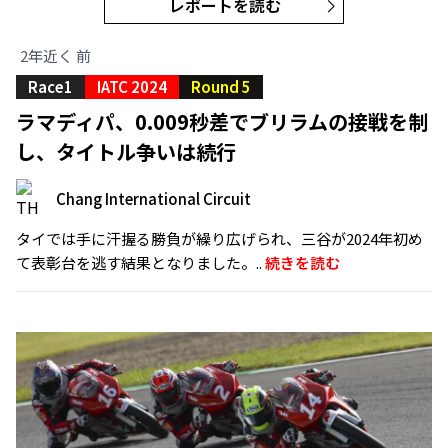
レポートを読む
2年近く 前
Race1
IATC 2024
Round 5
ラマディパ、0.009秒差でブリラムの接戦を制
し、タイトル争いは続行
Chang International Circuit
タイでは手に汗握る勝負が繰り広げられ、三谷が2024年初め
て表彰台を逃す結果となりました。..
続きを読む