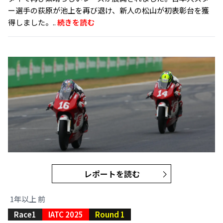
ー選手の荻原が池上を再び退け、新人の松山が初表彰台を獲
得しました。..
続きを読む
レポートを読む
1年以上 前
Race1
IATC 2025
Round 1