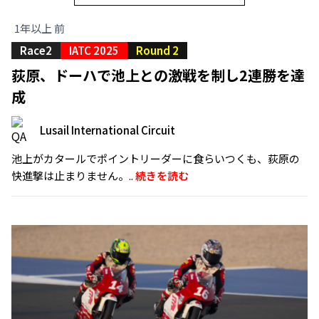
1年以上 前
Race2
IATC 2025
Round 2
荻原、ドーハで池上との激戦を制し2連勝を達
成
Lusail International Circuit
池上がカタールでポイントリーダーに食らいつくも、荻原の
快進撃は止まりません。..
続きを読む