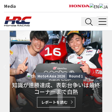
Media
Moto4 Asia 2026
Round
1
知識が連勝達成、表彰台争いは最終
コーナーまで白熱
レポートを読む