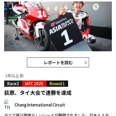
レポートを読む
1年以上 前
Race2
IATC 2025
Round 1
荻原、タイ大会で連勝を達成
Chang International Circuit
タイで再び素晴らしいレースが展開されました。日本人スタ