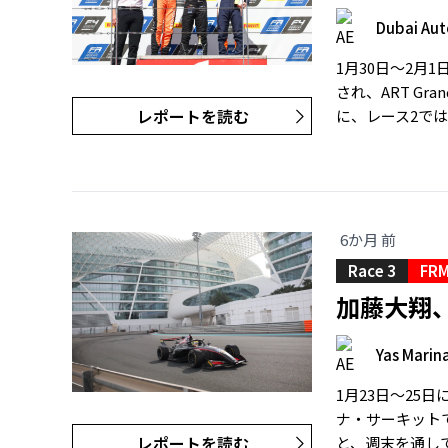
Dubai Au
1月30日〜2月
され、ART G
レポートを読む
に、レース2では
6か月 前
Race 3
FRM
加藤大翔、
Yas Marina
1月23日〜25
ナ・サーキットで
レポートを読む
と、週末を通して