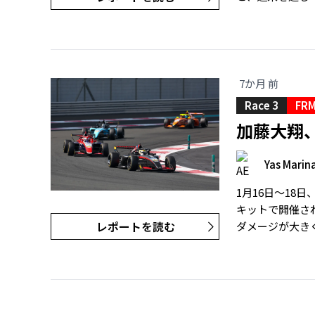
7か月 前
Race 3
FRM
加藤大翔、
Yas Marina
1月16日〜18
キットで開催さ
レポートを読む
ダメージが大きく