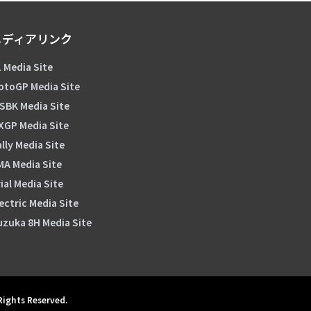
メディアリンク
 Media Site
otoGP Media Site
SBK Media Site
XGP Media Site
lly Media Site
MA Media Site
ial Media Site
ectric Media Site
uzuka 8H Media Site
 Rights Reserved.