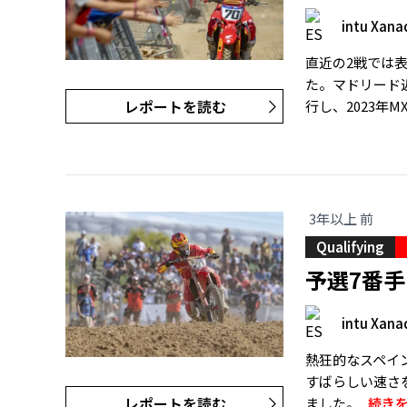
intu Xana
直近の2戦では表
た。マドリード
レポートを読む
行し、2023年
3年以上 前
Qualifying
予選7番
intu Xana
熱狂的なスペイン
すばらしい速さ
レポートを読む
ました。..
続き