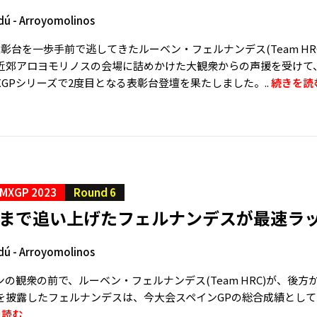
dú - Arroyomolinos
彰台を一歩手前で逃してきたルーベン・フェルナンデス(Team HRC
近郊アロヨモリノスの会場に詰めかけた大観衆からの声援を受けて
MXGPシリーズで2度目となる表彰台登壇を果たしました。..
続きを読
MXGP 2023
Round 6
手まで追い上げたフェルナンデスが最速ラ
dú - Arroyomolinos
の観衆の前で、ルーベン・フェルナンデス(Team HRC)が、後
を披露したフェルナンデスは、今大会スペインGPの総合成績として
を読む