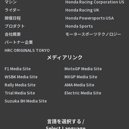
マシン
Honda Racing Corporation US
ライダー
Honda Racing UK
開催日程
Honda Powersports USA
プロダクト
Honda Sports
会社概要
モータースポーツテクノロジー
パートナー企業
HRC ORIGINALS TOKYO
メディアリンク
F1 Media Site
MotoGP Media Site
WSBK Media Site
MXGP Media Site
Rally Media Site
AMA Media Site
Trial Media Site
Electric Media Site
Suzuka 8H Media Site
言語を選択する
/
Select Language