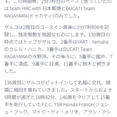
す。この時間帯、2分7秒台のペースで走っていたの
はTeam HRC with 日本郵便とDUCATI Team
KAGAYAMA(ドゥカティ)のみでした。
ザルコは2度目のコースイン直後に2分7秒690を記
録し、独走態勢を強固なものにします。130周目の
時点ではトップがザルコ、
2番手はYART - Yamaha
のカレル・ハニカ、
3番手はDUCATI Team
KAGAYAMAの水野涼。その後ろに、5番手に國井、7
番手に清成、9番手に日浦、11番手に鈴木と続きま
した。
136周目にザルコがピットインして名越に交代、順
調に周回を重ねていきました。スタートからおよそ
5時間が過ぎた16時42分、140周をクリアして15番
手を走行していたF.C.C. TSR Honda France(ジョシ
ュ・フック、マイク・ディ・メリオ、アラン・テシ