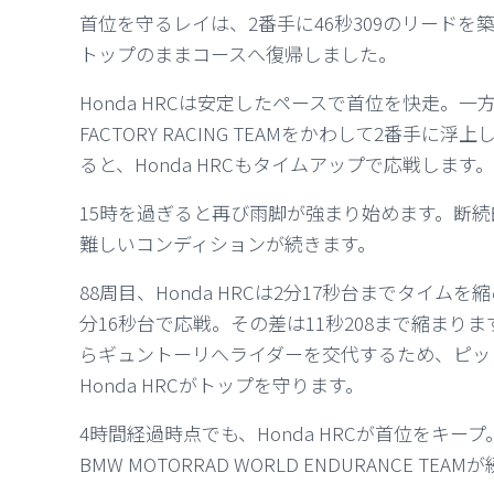
首位を守るレイは、2番手に46秒309のリードを
トップのままコースへ復帰しました。
Honda HRCは安定したペースで首位を快走。一方、Auto
FACTORY RACING TEAMをかわして2番手に浮上しま
ると、Honda HRCもタイムアップで応戦します。
15時を過ぎると再び雨脚が強まり始めます。断
難しいコンディションが続きます。
88周目、Honda HRCは2分17秒台までタイムを縮めます
分16秒台で応戦。その差は11秒208まで縮まります。しか
らギュントーリへライダーを交代するため、ピッ
Honda HRCがトップを守ります。
4時間経過時点でも、Honda HRCが首位をキープ。2番手
BMW MOTORRAD WORLD ENDURANCE 