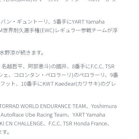
)のシルバン・ギュントーリ、5番手にYART Yamaha
ニカとFIM世界耐久選手権(EWC)レギュラー参戦チームが浮
ズキ)の水野涼が続きます。
勇輝、名越哲平、阿部恵斗)の國井、8番手にF.C.C. TSR
ン・テシェ、コロンタン・ペロラーリ)のペロラーリ、9番
リンフット、10番手にKWT Kaedear(カワサキ)のグレ
AD WORLD ENDURANCE TEAM、Yoshimura
AutoRace Ube Racing Team、YART Yamaha
I CN CHALLENGE、F.C.C. TSR Honda France、
ねます。