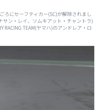
ごろにセーフティカー(SC)が解除されまし
ジョナサン・レイ、ソムキアット・チャントラ)
Y RACING TEAM(ヤマハ)のアンドレア・ロ