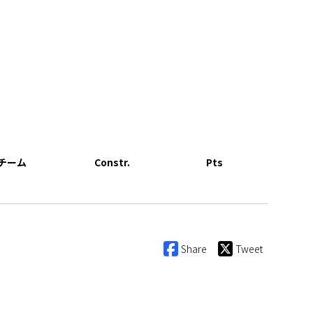
チーム
Constr.
Pts
Share
Tweet