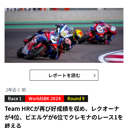
レポートを読む
2年近く 前
Race 1
WorldSBK 2024
Round 9
Team HRCが再び好成績を収め、レクオーナ
が4位、ビエルゲが6位でクレモナのレース1を
終える