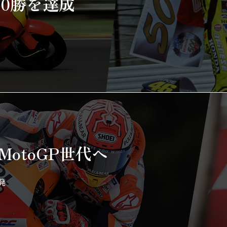
00勝を達成
otoGP世代へ
発