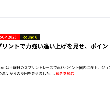
oGP 2025
Round 6
プリントで力強い追い上げを見せ、ポイン
C Castrolは土曜日のスプリントレースで再びポイント圏内に浮上。
の混乱からの挽回を見せました。..
続きを読む