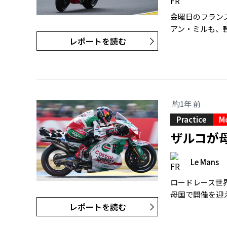
金曜日のフランス
アン・ミルも、転
レポートを読む
約1年 前
Practice
M
ザルコが
Le Mans
ロードレース世界
母国で開催を迎え
レポートを読む