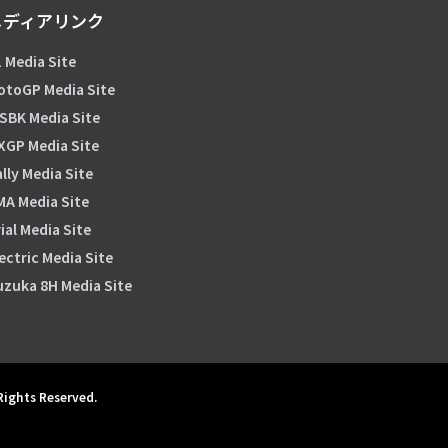
メディアリンク
 Media Site
otoGP Media Site
SBK Media Site
XGP Media Site
lly Media Site
MA Media Site
ial Media Site
ectric Media Site
uzuka 8H Media Site
 Rights Reserved.