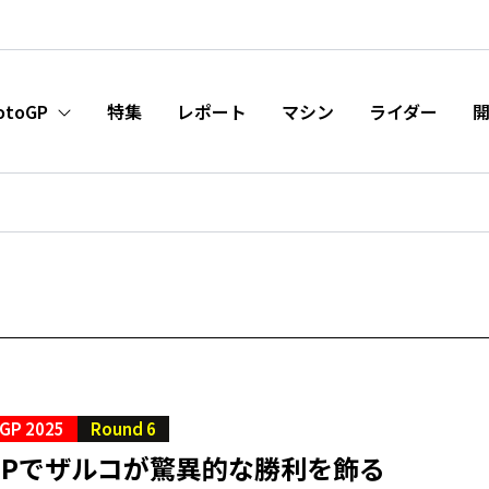
otoGP
特集
レポート
マシン
ライダー
GP 2025
Round 6
GPでザルコが驚異的な勝利を飾る