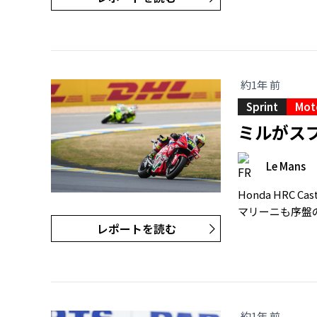
約1年 前
Sprint
Mot
ミルがス
Le Mans
Honda HR
マリーニも序盤
レポートを読む
約1年 前