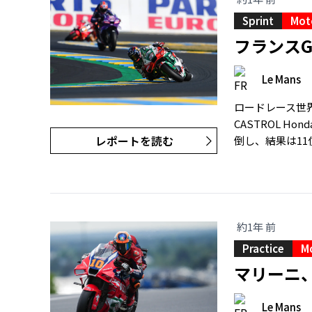
Sprint
Mot
フランス
Le Mans
ロードレース世
CASTROL 
レポートを読む
倒し、結果は11
約1年 前
Practice
M
マリーニ
Le Mans