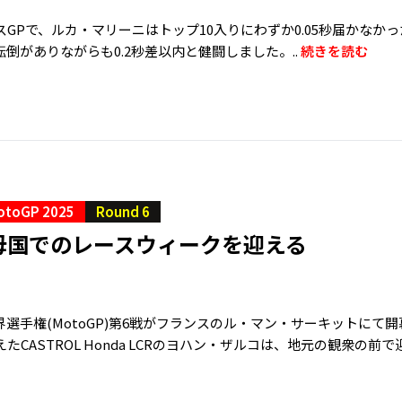
GPで、ルカ・マリーニはトップ10入りにわずか0.05秒届かなか
倒がありながらも0.2秒差以内と健闘しました。..
続きを読む
otoGP 2025
Round 6
母国でのレースウィークを迎える
選手権(MotoGP)第6戦がフランスのル・マン・サーキットにて
たCASTROL Honda LCRのヨハン・ザルコは、地元の観衆の前で