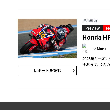
約1年 前
Preview
M
Honda
Le Mans
2025年シー
挑みます。2人
レポートを読む