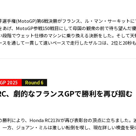
選手権(MotoGP)第6戦決勝がフランス、ル・マン・サーキットにて開催
をあげ、MotoGP参戦150戦目にして母国の観衆の前で待ち望ん
い段階でウェット仕様のマシンに乗り換える決断をした。そして天
ースを通して一貫して速いペースで走行したザルコは、2位と20秒も
GP 2025
Round 6
 HRC、劇的なフランスGPで勝利を再び掴む
勝利により、Honda RC213Vが再び表彰台の頂点に立ちました
。一方、ジョアン・ミルは激しい転倒を喫し、現在詳しい検査を受け