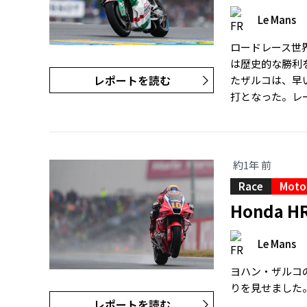
Le Mans
ロードレース世界
は歴史的な勝利
レポートを読む
たザルコは、早
打となった。レ
約1年 前
Race
Moto
Honda
Le Mans
ヨハン・ザルコの
りを見せました
レポートを読む