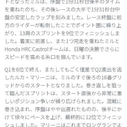
トとなったミルは、序盤で1分31秒台後半のタイム
を重ねたのち、その後レースの大半で1分31秒台中
盤の安定したラップを刻みました。レース終盤に前
方のライダーが転倒したことでポイント圏に繰り上
がり、13周のスプリントを9位でフィニッシュしま
した。着実に前進し、また1つ完走を重ねたミルと
Honda HRC Castrolチームは、日曜の決勝でさらに
スピードを高める糸口を掴んでいます。
Q1を6位で終え、またしてもごく僅差でQ2進出を逃
したルカ・マリーニは、ミルのすぐ後ろの16番グリ
ッドからのスタートとなりました。巻き返しを狙っ
て臨んだスプリントは、スタート直後から非常に激
しいポジション争いが繰り広げられました。混戦に
巻き込まれ、序盤はやや出遅れたものの、後半にか
けて徐々にペースを上げ、最終的に12位でフィニッ
シュしました。マリーニはこれまでロングランでよ