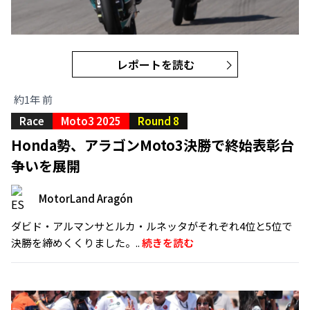
レポートを読む
約1年 前
Race
Moto3 2025
Round 8
Honda勢、アラゴンMoto3決勝で終始表彰台
争いを展開
MotorLand Aragón
ダビド・アルマンサとルカ・ルネッタがそれぞれ4位と5位で
決勝を締めくくりました。..
続きを読む