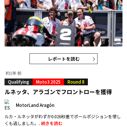
レポートを読む
約1年 前
Qualifying
Moto3 2025
Round 8
ルネッタ、アラゴンでフロントローを獲得
MotorLand Aragón
ルカ・ルネッタがわずか0.026秒差でポールポジションを惜し
くも逃しました。..
続きを読む