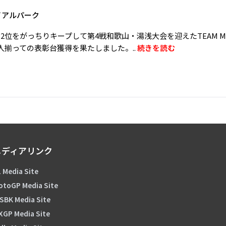
イアルパーク
2位をがっちりキープして第4戦和歌山・湯浅大会を迎えたTEAM MI
人揃っての表彰台獲得を果たしました。..
続きを読む
メディアリンク
 Media Site
otoGP Media Site
SBK Media Site
XGP Media Site