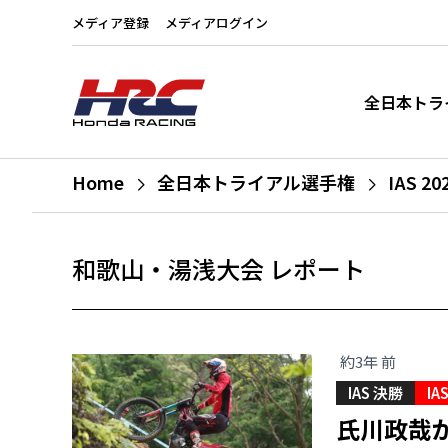
メディア登録
メディアログイン
全日本トラ
Home
全日本トライアル選手権
IAS 20
和歌山・湯浅大会 レポート
約3年 前
IAS 決勝
IA
氏川政哉