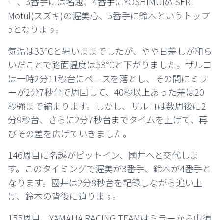
ー、3番手には名越、4番手にYOSHIMURA SERT
Motul(スズキ)の渥美心、5番手に鈴木というトップ
5となります。
気温は33℃と暑いままでしたが、やや日差しが和ら
いだことで路面温度は53℃と下がりました。ザルコ
は一時2分11秒台にペースを落とし、その間にミラ
ーが2分7秒台で周回して、40秒以上あった差は20
秒強まで縮まります。しかし、ザルコは数周後に2
分9秒台、さらに2分7秒台までタイムを上げて、再
びその差を広げていきました。
146周目に名越がピットイン、國井へと交代しま
す。このタイミングで渥美が3番手、鈴木が4番手と
なります。國井は2分8秒台を記録しながら追い上
げ、鈴木の背後に迫ります。
155周目、YAMAHA RACING TEAMはミラーから中須