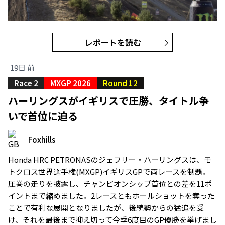
レポートを読む
19日 前
Race 2
MXGP 2026
Round 12
ハーリングスがイギリスで圧勝、タイトル争
いで首位に迫る
Foxhills
Honda HRC PETRONASのジェフリー・ハーリングスは、モ
トクロス世界選手権(MXGP)イギリスGPで両レースを制覇。
圧巻の走りを披露し、チャンピオンシップ首位との差を11ポ
イントまで縮めました。2レースともホールショットを奪った
ことで有利な展開となりましたが、後続勢からの猛追を受
け、それを最後まで抑え切って今季6度目のGP優勝を挙げまし