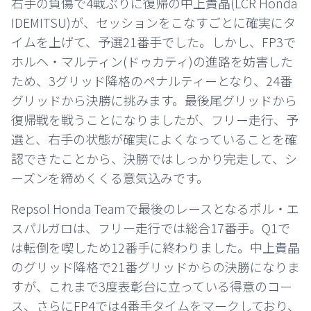
右手の負傷で4戦ぶりに復帰の中上貴晶(LCR Honda
IDEMITSU)が、セッションをこなすごとに確実にタ
イムを上げて、予選21番手でした。しかし、FP3で
ホルヘ・マルティン(ドゥカティ)の進路を妨害した
ため、3グリッド降格のペナルティーとなり、24番
グリッドから決勝に挑みます。最後尾グリッドから
復帰戦を戦うことになりましたが、フリー走行、予
選と、右手の状態が確実によくなっていることを確
認できたことから、決勝ではしっかり完走して、シ
ーズンを締めくくる意気込みです。
Repsol Honda Teamで最後のレースとなるポル・エ
スパルガロは、フリー走行では総合17番手。Q1で
は転倒を喫しため12番手に終わりました。中上貴晶
のグリッド降格で21番グリッドからの決勝になりま
すが、これまで3度表彰台に立っている得意のコー
ス、さらにFP4では4番手タイムをマークしており、