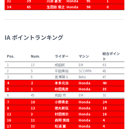
31
39
川添 蒼太
Honda
95
1
34
65
生田目 俊之
Honda
98
0
IA ポイントランキング
総合ポイン
Pos.
Num.
ライダー
マシン
ト
1
13
成田匠
EM
63
2
5
平田貴裕
SCORPA
48
3
9
宮澤陽斗
Beta
47
4
2
本多元治
Honda
40
5
1
砂田真彦
Honda
35
6
45
成田 亮
EM
31
7
10
小野貴史
Honda
24
8
12
徳丸新伍
Honda
18
12
3
村田慎示
Honda
16
16
11
森岡 慎哉
Honda
4
17
33
松浦 翼
Honda
4