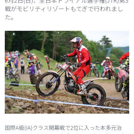
6月2日(日)、全日本トライアル選手権(JTR)第3
戦がモビリティリゾートもてぎで行われまし
た。
国際A級(IA)クラス開幕戦で2位に入った本多元治