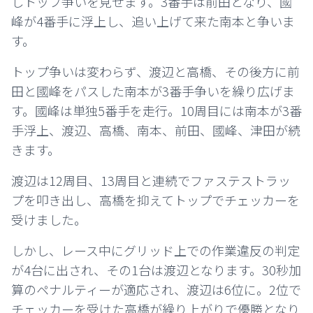
しトップ争いを見せます。3番手は前田となり、國
峰が4番手に浮上し、追い上げて来た南本と争いま
す。
トップ争いは変わらず、渡辺と高橋、その後方に前
田と國峰をパスした南本が3番手争いを繰り広げま
す。國峰は単独5番手を走行。10周目には南本が3番
手浮上、渡辺、高橋、南本、前田、國峰、津田が続
きます。
渡辺は12周目、13周目と連続でファステストラッ
プを叩き出し、高橋を抑えてトップでチェッカーを
受けました。
しかし、レース中にグリッド上での作業違反の判定
が4台に出され、その1台は渡辺となります。30秒加
算のペナルティーが適応され、渡辺は6位に。2位で
チェッカーを受けた高橋が繰り上がりで優勝となり