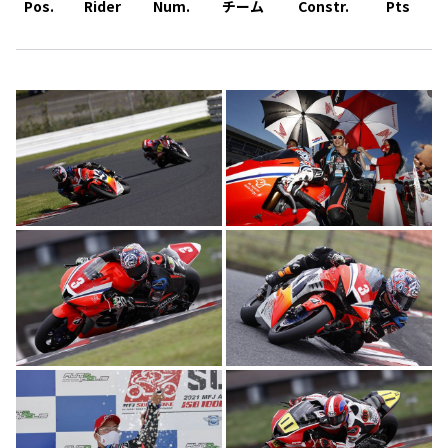
Pos.
Rider
Num.
チーム
Constr.
Pts