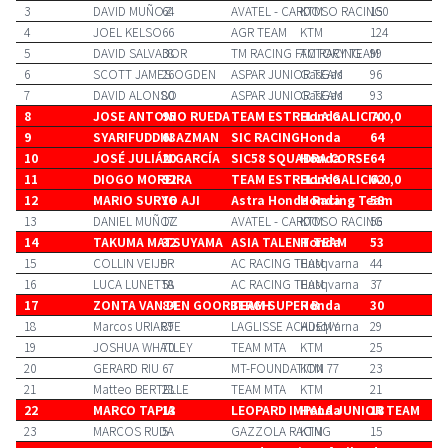
3
DAVID MUÑOZ
64
AVATEL - CARDOSO RACING
KTM
150
4
JOEL KELSO
66
AGR TEAM
KTM
124
5
DAVID SALVADOR
38
TM RACING FACTORY TEAM
TM RACING
99
6
SCOTT JAMES OGDEN
26
ASPAR JUNIOR TEAM
GasGas
96
7
DAVID ALONSO
80
ASPAR JUNIOR TEAM
GasGas
93
8
JOSE ANTONIO RUEDA
95
TEAM ESTRELLA GALICIA 0,0
Honda
70
9
SYARIFUDDIN AZMAN
63
SIC RACING
Honda
64
10
JOSÉ JULIÁN GARCÍA
20
SIC58 SQUADRA CORSE
Honda
64
11
DIOGO MOREIRA
92
TEAM ESTRELLA GALICIA 0,0
Honda
62
12
MARIO SURYO AJI
16
Astra Honda Racing Team
Honda
58
13
DANIEL MUÑOZ
17
AVATEL - CARDOSO RACING
KTM
56
14
TAKUMA MATSUYAMA
32
ASIA TALENT TEAM
Honda
53
15
COLLIN VEIJER
9
AC RACING TEAM
Husqvarna
44
16
LUCA LUNETTA
58
AC RACING TEAM
Husqvarna
37
17
ZONTA VAN DEN GOORBERGH
84
TEAM SUPER B
Honda
30
18
Marcos URIARTE
89
LAGLISSE ACADEMY
Husqvarna
29
19
JOSHUA WHATLEY
70
TEAM MTA
KTM
25
20
GERARD RIU
67
MT-FOUNDATION 77
KTM
23
21
Matteo BERTELLE
28
TEAM MTA
KTM
21
22
MARCO TAPIA
13
LEOPARD IMPALA JUNIOR TEAM
Honda
18
23
MARCOS RUDA
5
GAZZOLA RACING
KTM
15