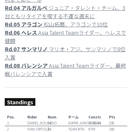
Rd.04 アルガルベ
ジュニア・タレント・チーム、3
台ともリタイアを喫する不運な週末に
Rd.05 アラゴン
松山拓磨、アラゴンで10位
Rd.06 へレス
Asia Talent Teamライダー、ヘレスで
健闘
Rd.07 サンマリノ
マリオ・アジ、サンマリノで8位
入賞
Rd.08 バレンシア
Asia Talent Teamライダー、最終
戦バレンシアで入賞
Standings
Pos.
Rider
Num.
チーム
Constr.
Pts
1
DANIEL HOLGADO
96
ASPAR JUNIOR TEAM
GasGas
208
2
IVAN ORTOLÁ
24
TEAM MTA
KTM
169