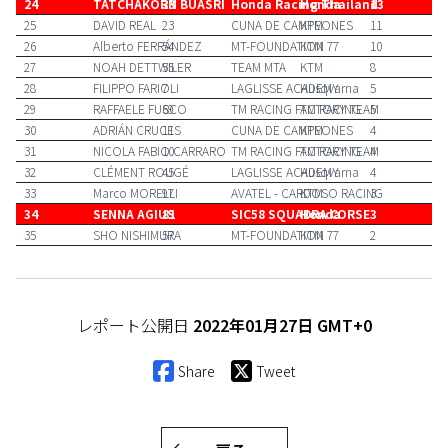
24
TATCHAKORN BUASRI
33
Honda Racing Thailand
Honda
13
25
DAVID REAL
23
CUNA DE CAMPEONES
KTM
11
26
Alberto FERRÁNDEZ
54
MT-FOUNDATION 77
KTM
10
27
NOAH DETTWILER
55
TEAM MTA
KTM
8
28
FILIPPO FARIOLI
7
LAGLISSE ACADEMY
Husqvarna
5
29
RAFFAELE FUSCO
69
TM RACING FACTORY TEAM
TM RACING
5
30
ADRIÁN CRUCES
11
CUNA DE CAMPEONES
KTM
4
31
NICOLA FABIO CARRARO
10
TM RACING FACTORY TEAM
TM RACING
4
32
CLÉMENT ROUGÉ
45
LAGLISSE ACADEMY
Husqvarna
4
33
Marco MORELLI
97
AVATEL - CARDOSO RACING
KTM
3
34
SENNA AGIUS
81
SIC58 SQUADRA CORSE
Honda
3
35
SHO NISHIMURA
57
MT-FOUNDATION 77
KTM
2
レポート公開日
2022年01月27日 GMT+0
Share
Tweet