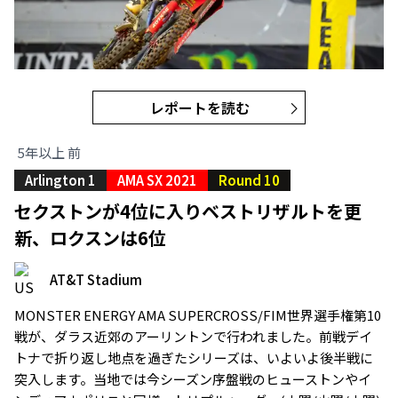
レポートを読む
5年以上 前
Arlington 1
AMA SX 2021
Round 10
セクストンが4位に入りベストリザルトを更
新、ロクスンは6位
AT&T Stadium
MONSTER ENERGY AMA SUPERCROSS/FIM世界選手権第10
戦が、ダラス近郊のアーリントンで行われました。前戦デイ
トナで折り返し地点を過ぎたシリーズは、いよいよ後半戦に
突入します。当地では今シーズン序盤戦のヒューストンやイ