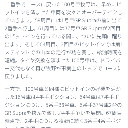
11番手でコースに戻った100号車牧野は、早めにピ
ットインを済ませた車両を次々とオーバーテイクし
ていきます。59周目には1号車GR Supraの前に出て
2番手へ浮上。61周目には37号車GR Supraが2回目
のピットインを行っている間に、ついに先頭に躍り
出ます。そして64周目、2回目のピットインでは第1
スティントでの山本の走行が功を奏し、給油時間を
短縮。タイヤ交換を済ませた100号車は、ドライバ
ー交代もなく再び牧野が事実上のトップでコースに
戻りました。
一方で、100号車と同様にピットインの好機を活か
した16号車は4番手ポジション、64号車は7番手ポ
ジションにつけ、5番手38号車、6番手37号車2台の
GR Supraを挟んで激しい4番手争いを展開。67周目
時点で、2番手につける牧野に続く3番手4番手ポジ