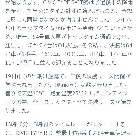
が始まります。CIVIC TYPE R-GT勢は予選後半の降雨
を予測して早めにタイム計測に臨んだものの、予想
に反して雨量はなかなか増えませんでした。ライバ
ル車のラップタイムが後半にも更新されていったた
め、唯一、64号車大草がトップタイム通過でQ2へ
進出し、ほかの4台はQ1敗退。その結果、決勝は64
号車が8番手、16号車、100号車、8号車、17号車が
11～14番手に並んで迎えることになりました。
19日(日)の早朝は濃霧で、午後の決勝レース開催が
危ぶまれましたが、9時過ぎには霧は去りました。
曇りで気温22℃、路面温度25℃というコンディシ
ョンの中、全車スリックタイヤで決勝レースが始ま
りました。
13時10分、3時間のタイムレースがスタートする
と、CIVIC TYPE R-GT勢最上位8番手の64号車伊沢は