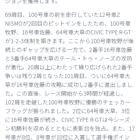
ションを獲得します。
69周目、100号車の前を走行していた12号車Z
NISMOが2回目のピットインをしたため、100号車
牧野、16号車佐藤、64号車大草のCIVIC TYPE R-GT
が1-2-3体制を築きます。ここから100号車牧野が後
続とのギャップを広げる一方で、2番手16号車佐藤
と3番手64号車大草のテール・トゥ・ノーズの攻防
が激化。20周以上にわたって繰り広げられた2番手
争いは残り2周となった101周目、ついに64号車大
草が16号車佐藤の攻略に成功し2番手に進出しまし
た。この直後、レース開始から3時間が経過し、
102周を走破した100号車牧野に優勝のチェッカー
フラッグが振られました。2位に64号車大草、3位
に16号車佐藤が続き、CIVIC TYPE R-GTは今シーズ
ン初勝利を収めるとともに表彰台を独占。また、17
号車が8位、8号車が10位に入賞して選手権ポイン