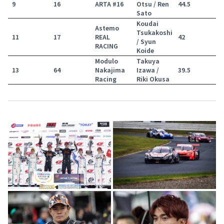
9
16
ARTA #16
Otsu / Ren
44.5
Sato
Koudai
Astemo
Tsukakoshi
11
17
REAL
42
/ Syun
RACING
Koide
Modulo
Takuya
13
64
Nakajima
Izawa /
39.5
Racing
Riki Okusa