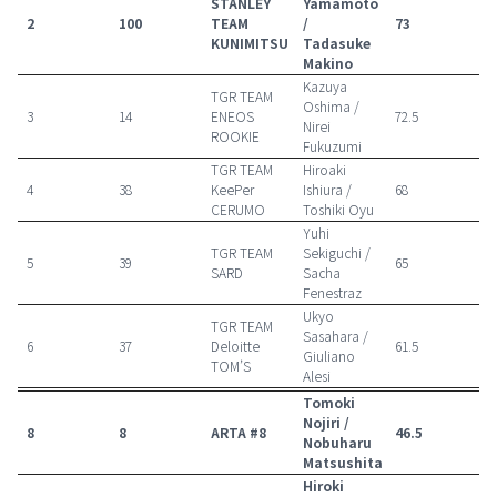
STANLEY
Yamamoto
2
100
TEAM
/
73
KUNIMITSU
Tadasuke
Makino
Kazuya
TGR TEAM
Oshima /
3
14
ENEOS
72.5
Nirei
ROOKIE
Fukuzumi
TGR TEAM
Hiroaki
4
38
KeePer
Ishiura /
68
CERUMO
Toshiki Oyu
Yuhi
TGR TEAM
Sekiguchi /
5
39
65
SARD
Sacha
Fenestraz
Ukyo
TGR TEAM
Sasahara /
6
37
Deloitte
61.5
Giuliano
TOM’S
Alesi
Tomoki
Nojiri /
8
8
ARTA #8
46.5
Nobuharu
Matsushita
Hiroki