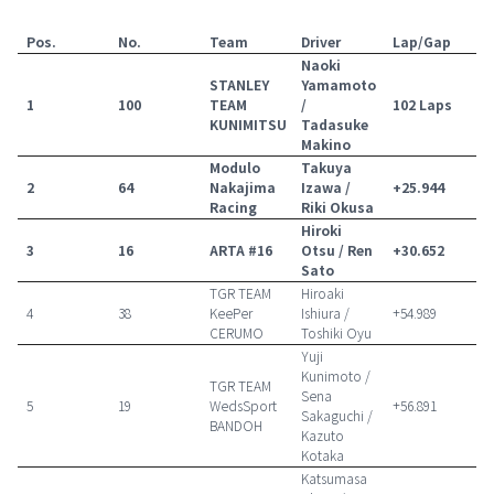
Pos.
No.
Team
Driver
Lap/Gap
Naoki
STANLEY
Yamamoto
1
100
TEAM
/
102 Laps
KUNIMITSU
Tadasuke
Makino
Modulo
Takuya
2
64
Nakajima
Izawa /
+25.944
Racing
Riki Okusa
Hiroki
3
16
ARTA #16
Otsu / Ren
+30.652
Sato
TGR TEAM
Hiroaki
4
38
KeePer
Ishiura /
+54.989
CERUMO
Toshiki Oyu
Yuji
Kunimoto /
TGR TEAM
Sena
5
19
WedsSport
+56.891
Sakaguchi /
BANDOH
Kazuto
Kotaka
Katsumasa