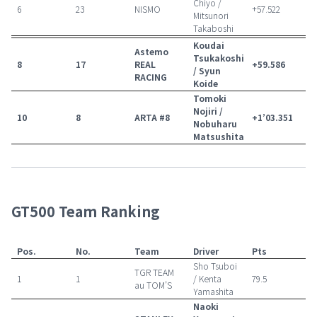
Chiyo /
6
23
NISMO
+57.522
Mitsunori
Takaboshi
Koudai
Astemo
Tsukakoshi
8
17
REAL
+59.586
/ Syun
RACING
Koide
Tomoki
Nojiri /
10
8
ARTA #8
+1’03.351
Nobuharu
Matsushita
GT500 Team Ranking
Pos.
No.
Team
Driver
Pts
Sho Tsuboi
TGR TEAM
1
1
/ Kenta
79.5
au TOM’S
Yamashita
Naoki