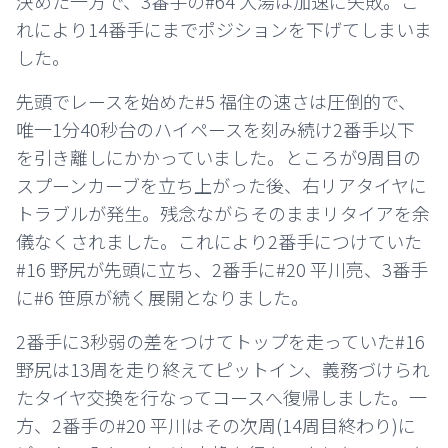
決めた一方で、3番手の#64 大湯は加速に失敗。こ
れにより14番手にまでポジションを下げてしまいま
した。
先頭でレースを始めた#5 福住の速さは圧倒的で、
唯一1分40秒台のハイペースを刻み続け2番手以下
を引き離しにかかっていました。ところが9周目の
スプーンカーブを立ち上がった後、右リアタイヤに
トラブルが発生。残念ながらそのままリタイアを余
儀なくされました。これにより2番手につけていた
#16 野尻が先頭に立ち、2番手に#20 平川亮、3番手
に#6 笹原が続く展開となりました。
2番手に3秒弱の差をつけてトップを走っていた#16
野尻は13周を走り終えてピットイン、義務づけられ
たタイヤ交換を行なってコースへ復帰しました。一
方、2番手の#20 平川はその次周(14周目終わり)に