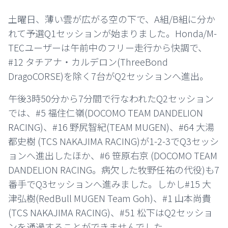
土曜日、薄い雲が広がる空の下で、A組/B組に分か
れて予選Q1セッションが始まりました。Honda/M-
TECユーザーは午前中のフリー走行から快調で、
#12 タチアナ・カルデロン(ThreeBond
DragoCORSE)を除く7台がQ2セッションへ進出。
午後3時50分から7分間で行なわれたQ2セッション
では、#5 福住仁嶺(DOCOMO TEAM DANDELION
RACING)、#16 野尻智紀(TEAM MUGEN)、#64 大湯
都史樹 (TCS NAKAJIMA RACING)が1-2-3でQ3セッシ
ョンへ進出したほか、#6 笹原右京 (DOCOMO TEAM
DANDELION RACING。病欠した牧野任祐の代役)も7
番手でQ3セッションへ進みました。しかし#15 大
津弘樹(RedBull MUGEN Team Goh)、#1 山本尚貴
(TCS NAKAJIMA RACING)、#51 松下はQ2セッショ
ンを通過することができませんでした。