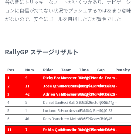
谷の間にトリッキーなノートがいくつかあり、ナビゲーシ
ョンに自信が持てない状況でプッシュするのはあまり意味
がないので、安全にゴールを目指した方が賢明でした
RallyGP ステージリザルト
Pos.
Num.
Rider
Team
Time
Gap
Penalty
1
9
Ricky Brabec
Monster Energy Honda Team
03:51'39
-
-
2
11
Jose Ignacio Cornejo
Monster Energy Honda Team
03:51'41
+00:00'02
-
3
42
Adrien Van Beveren
Monster Energy Honda Team
03:51'59
+00:00'20
-
4
5
Daniel Sanders
Red Bull GasGas Factory Racing
03:52'26
+00:00'47
-
5
1
Luciano Benavides
Husqvarna Factory Racing
03:54'12
+00:02'33
-
6
46
Ross Branch
Hero Motosports Team Rally
03:55'24
+00:03'45
-
11
7
Pablo Quintanilla
Monster Energy Honda Team
04:01'35
+00:09'56
-