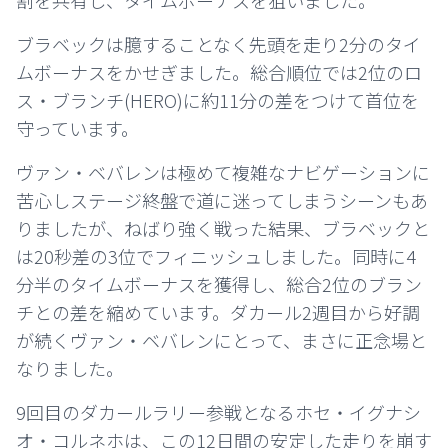
割を共有し、タイムボーナスを狙いました。
ブラベックは臆することなく先頭を走り2分のタイ
ムボーナスをかせぎました。総合順位では2位のロ
ス・ブランチ(HERO)に約11分の差をつけて首位を
守っています。
ヴァン・ベバレンは極めて複雑なナビゲーションに
苦心しステージ終盤で道に迷ってしまうシーンもあ
りましたが、ねばり強く戦った結果、ブラベックと
は20秒差の3位でフィニッシュしました。同時に4
分半のタイムボーナスを獲得し、総合2位のブラン
チとの差を縮めています。ダカール2週目から好調
が続くヴァン・ベバレンにとって、まさに正念場と
なりました。
9回目のダカールラリー参戦となるホセ・イグナシ
オ・コルネホは、この12日間の安定した走りを崩す