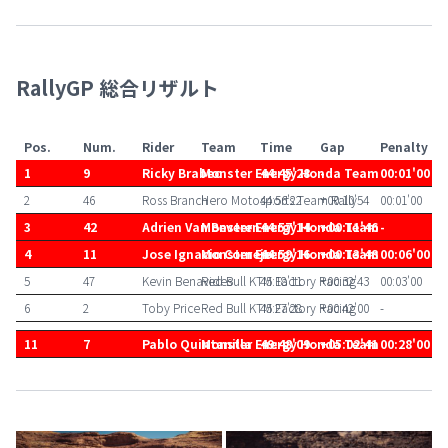
RallyGP 総合リザルト
Pos.
Num.
Rider
Team
Time
Gap
Penalty
1
9
Ricky Brabec
Monster Energy Honda Team
44:45'28
-
00:01'00
2
46
Ross Branch
Hero Motosports Team Rally
44:56'22
+00:10'54
00:01'00
3
42
Adrien Van Beveren
Monster Energy Honda Team
44:57'14
+00:11'46
-
4
11
Jose Ignacio Cornejo
Monster Energy Honda Team
44:59'16
+00:13'48
00:06'00
5
47
Kevin Benavides
Red Bull KTM Factory Racing
45:18'11
+00:32'43
00:03'00
6
2
Toby Price
Red Bull KTM Factory Racing
45:27'28
+00:42'00
-
11
7
Pablo Quintanilla
Monster Energy Honda Team
49:48'09
+05:02'41
00:28'00