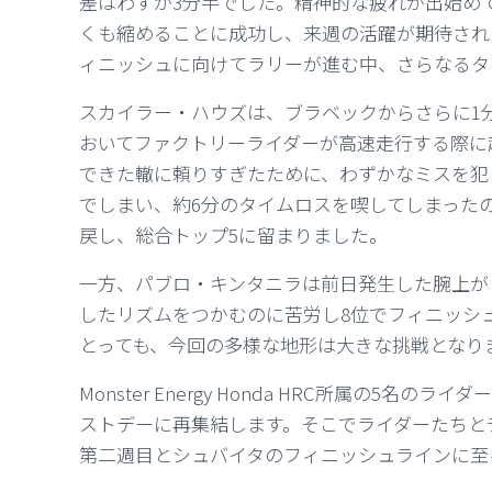
差はわずか3分半でした。精神的な疲れが出始め
くも縮めることに成功し、来週の活躍が期待され
ィニッシュに向けてラリーが進む中、さらなるタ
スカイラー・ハウズは、ブラベックからさらに1分
おいてファクトリーライダーが高速走行する際に
できた轍に頼りすぎたために、わずかなミスを犯
でしまい、約6分のタイムロスを喫してしまった
戻し、総合トップ5に留まりました。
一方、パブロ・キンタニラは前日発生した腕上がりの問題
したリズムをつかむのに苦労し8位でフィニッシ
とっても、今回の多様な地形は大きな挑戦となり
Monster Energy Honda HRC所属の5
ストデーに再集結します。そこでライダーたちと
第二週目とシュバイタのフィニッシュラインに至