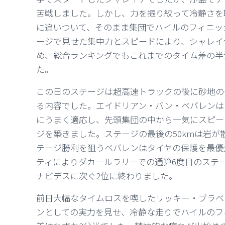
苦戦しました。しかし、力を振り絞って冷静さを
に追いついて、そのまま集団でハイルのフィニッシ
ージで見せた集中力とスピードにより、シャレイ
め、
総合ランキングでも
これまでのタイム差の半
た。
この日のステージは超高速トラックの後に砂地の
る内容でした。エイドリアン・バン・ベバレンは
にうまく適応し、先頭集団の中から一気にスピー
ジを築きました。ステージの最後の50kmは岩が
テージ勝利を狙うベバレンはタイヤの保護を最優
ティによりダカールラリーでの通算6度目のステ
ナビデスに次ぐ2位に終わりました。
前日大幅なタイムロスを喫したリッキー・ブラベ
ンとしての実力を見せ、冷静な走りでハイルのフ