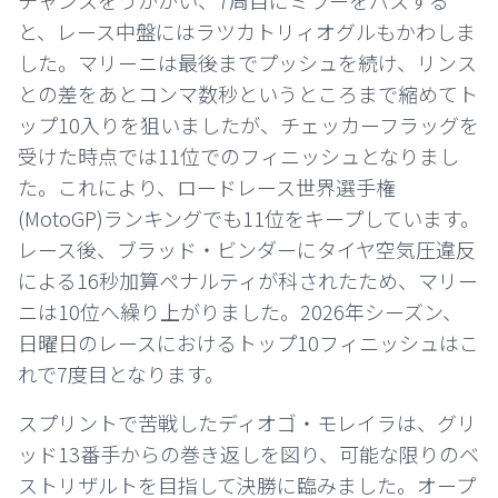
チャンスをうかがい、7周目にミラーをパスする
と、レース中盤にはラツカトリィオグルもかわしま
した。マリーニは最後までプッシュを続け、リンス
との差をあとコンマ数秒というところまで縮めてト
ップ10入りを狙いましたが、チェッカーフラッグを
受けた時点では11位でのフィニッシュとなりまし
た。これにより、ロードレース世界選手権
(MotoGP)ランキングでも11位をキープしています。
レース後、ブラッド・ビンダーにタイヤ空気圧違反
による16秒加算ペナルティが科されたため、マリー
ニは10位へ繰り上がりました。2026年シーズン、
日曜日のレースにおけるトップ10フィニッシュはこ
れで7度目となります。
スプリントで苦戦したディオゴ・モレイラは、グリ
ッド13番手からの巻き返しを図り、可能な限りのベ
ストリザルトを目指して決勝に臨みました。オープ