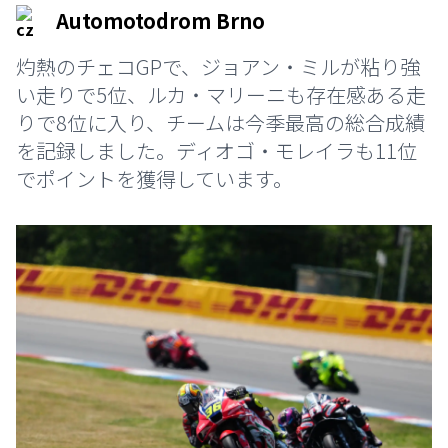
Automotodrom Brno
灼熱のチェコGPで、ジョアン・ミルが粘り強
い走りで5位、ルカ・マリーニも存在感ある走
りで8位に入り、チームは今季最高の総合成績
を記録しました。ディオゴ・モレイラも11位
でポイントを獲得しています。