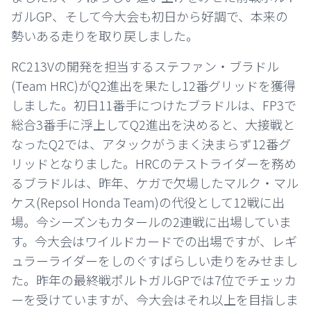
ガルGP、そして今大会も初日から好調で、本来の
勢いある走りを取り戻しました。
RC213Vの開発を担当するステファン・ブラドル
(Team HRC)がQ2進出を果たし12番グリッドを獲得
しました。初日11番手につけたブラドルは、FP3で
総合3番手に浮上してQ2進出を決めると、大接戦と
なったQ2では、アタックがうまく決まらず12番グ
リッドとなりました。HRCのテストライダーを務め
るブラドルは、昨年、ケガで欠場したマルク・マル
ケス(Repsol Honda Team)の代役として12戦に出
場。今シーズンもカタールの2連戦に出場していま
す。今大会はワイルドカードでの出場ですが、レギ
ュラーライダーをしのぐすばらしい走りをみせまし
た。昨年の最終戦ポルトガルGPでは7位でチェッカ
ーを受けていますが、今大会はそれ以上を目指しま